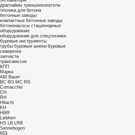
драглайны
траншеекопатели
техника для бетона
бетонные заводы
компактные бетонные заводы
бетононасосы стационарные
оборудование
оборудование для спецтехники
буровые инструменты
трубы буровые
шнеки буровые
сваерезки
запчасти
трансмиссия
КПП
Марка
ABI
Bauer
BC
BG
MC
RG
Comacchio
CH
RH
Hitachi
KH
HBR
Liebherr
HS
LB
LRB
Sennebogen
653