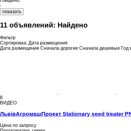
Найдено:
-
показать
11 объявлений:
Найдено
Фильтр
Сортировка
:
Дата размещения
Дата размещения
Сначала дорогие
Сначала дешевые
Год 
8
ВИДЕО
ЛьвівАгромашПроект Stationary seed treater P
Цена по запросу
Протравитель семян