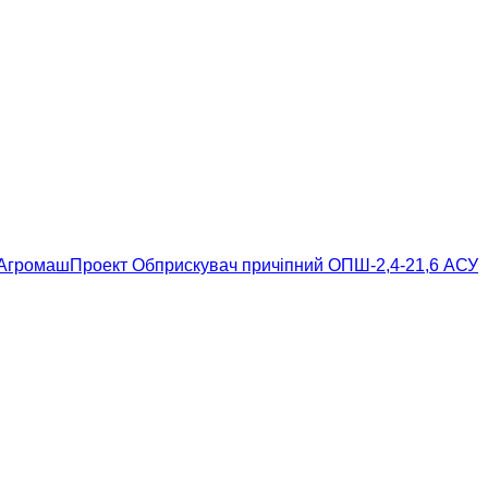
АгромашПроект Обприскувач причіпний ОПШ-2,4-21,6 АСУ