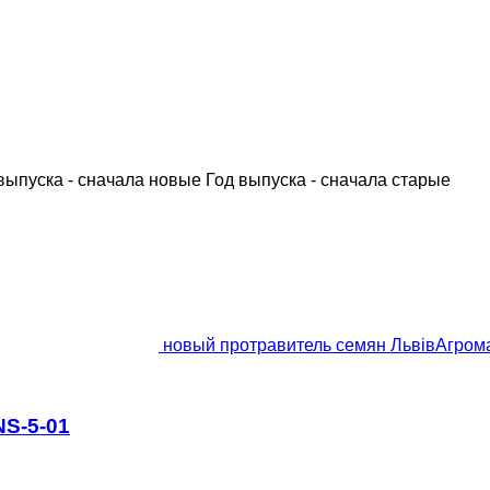
выпуска - сначала новые
Год выпуска - сначала старые
новый протравитель семян ЛьвівАгромаш
NS-5-01