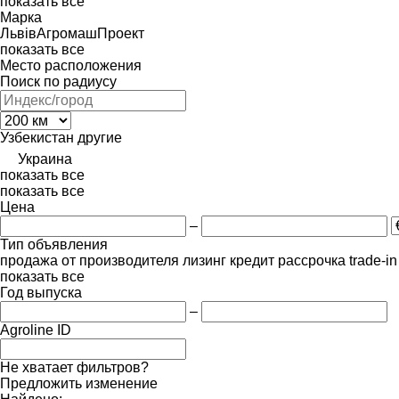
показать все
Марка
ЛьвівАгромашПроект
показать все
Место расположения
Поиск по радиусу
Узбекистан
другие
Украина
показать все
показать все
Цена
–
Тип объявления
продажа
от производителя
лизинг
кредит
рассрочка
trade-i
показать все
Год выпуска
–
Agroline ID
Не хватает фильтров?
Предложить изменение