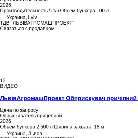
2026
Производительность
5 т/ч
Объем бункера
100 л
Украина, Lviv
ТДВ "ЛЬВІВАГРОМАШПРОЕКТ"
Связаться с продавцом
13
ВИДЕО
ЛьвівАгромашПроект Обприскувач причіпний 
Цена по запросу
Опрыскиватель прицепной
2026
Объем бункера
2 500 л
Ширина захвата
18 м
Украина, Львов