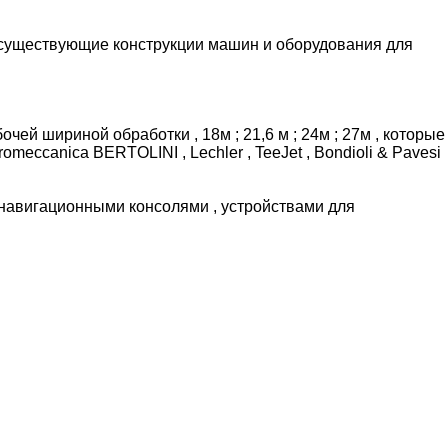
ет существующие конструкции машин и оборудования для
й шириной обработки , 18м ; 21,6 м ; 24м ; 27м , которые
eccanica BERTOLINI , Lechler , TeeJet , Bondioli & Pavesi
навигационными консолями , устройствами для