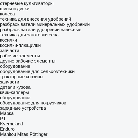
стерневые культиваторы
шины и диски
колеса
техника для внесения удобрений
разбрасыватели минеральных удобрений
разбрасыватели удобрений навесные
техника для заготовки сена
косилки
косилки-плющилки
запчасти
рабочие элементы
другие рабочие элементы
оборудование
оборудование для сельхозтехники
тракторные корзины
запчасти
детали кузова
квик-каплеры
оборудование
оборудование для погрузчиков
зарядные устройства
Марка
PT
Kverneland
Enduro
Manitou
Mitas
Pöttinger