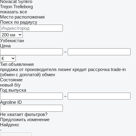
Novacat
Synkro
Trejon
Trelleborg
показать все
Место расположения
Поиск по радиусу
Узбекистан
Цена
–
Тип объявления
продажа
от производителя
лизинг
кредит
рассрочка
trade-in
(обмен с доплатой)
обмен
Состояние
новый
б/у
Год выпуска
–
Agroline ID
Не хватает фильтров?
Предложить изменение
Найдено:
-