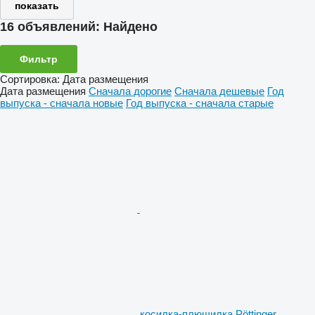
показать
16 объявлений:
Найдено
Фильтр
Сортировка
:
Дата размещения
Дата размещения
Сначала дорогие
Сначала дешевые
Год
выпуска - сначала новые
Год выпуска - сначала старые
косилка-плющилка Pöttinger