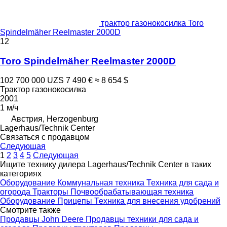
трактор газонокосилка Toro
Spindelmäher Reelmaster 2000D
12
Toro Spindelmäher Reelmaster 2000D
102 700 000 UZS
7 490 €
≈ 8 654 $
Трактор газонокосилка
2001
1 м/ч
Австрия, Herzogenburg
Lagerhaus/Technik Center
Связаться с продавцом
Следующая
1
2
3
4
5
Следующая
Ищите технику дилера Lagerhaus/Technik Center в таких
категориях
Оборудование
Коммунальная техника
Техника для сада и
огорода
Тракторы
Почвообрабатывающая техника
Оборудование
Прицепы
Техника для внесения удобрений
Смотрите также
Продавцы John Deere
Продавцы техники для сада и