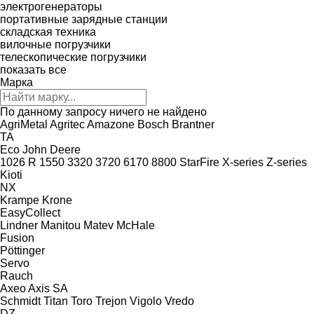
электрогенераторы
портативные зарядные станции
складская техника
вилочные погрузчики
телескопические погрузчики
показать все
Марка
По данному запросу ничего не найдено
AgriMetal
Agritec
Amazone
Bosch
Brantner
TA
Eco
John Deere
1026 R
1550
3320
3720
6170
8800
StarFire
X-series
Z-series
Kioti
NX
Krampe
Krone
EasyCollect
Lindner
Manitou
Matev
McHale
Fusion
Pöttinger
Servo
Rauch
Axeo
Axis
SA
Schmidt
Titan
Toro
Trejon
Vigolo
Vredo
DZ