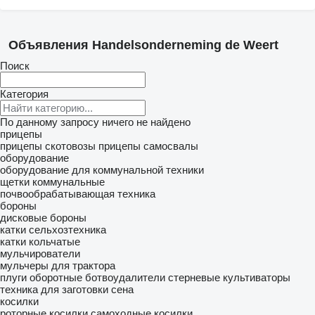
Объявления Handelsonderneming de Weert
Поиск
Категория
По данному запросу ничего не найдено
прицепы
прицепы скотовозы
прицепы самосвалы
оборудование
оборудование для коммунальной техники
щетки коммунальные
почвообрабатывающая техника
бороны
дисковые бороны
катки сельхозтехника
катки кольчатые
мульчирователи
мульчеры для трактора
плуги оборотные
ботвоудалители
стерневые культиваторы
техника для заготовки сена
косилки
роторные косилки
самоходные косилки