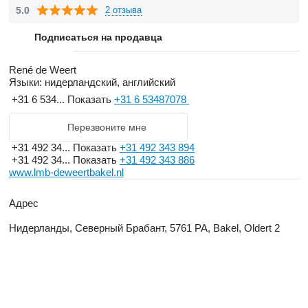
moved to Bakel, home of the current workshop and storehouse.
5.0
2 отзыва
We export to many countries throughout Europe as well as far
Подписаться на продавца
abroad Europe.
René de Weert
Языки:
нидерландский, английский
Among other things we export tractors, combines and many
+31 6 534...
Показать
+31 6 53487078
agricultural implements.
Перезвоните мне
In 2010 we also opened our own import agency about 200 km
+31 492 34...
Показать
+31 492 343 894
north of Melbourne. This agency delivers new agricultural
+31 492 34...
Показать
+31 492 343 886
equipment to Australia and Tasmania.
www.lmb-deweertbakel.nl
Адрес
Нидерланды, Северный Брабант, 5761 PA, Bakel, Oldert 2