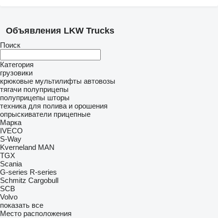
Объявления LKW Trucks
Поиск
Категория
грузовики
крюковые мультилифты
автовозы
тягачи
полуприцепы
полуприцепы шторы
техника для полива и орошения
опрыскиватели прицепные
Марка
IVECO
S-Way
Kverneland
MAN
TGX
Scania
G-series
R-series
Schmitz Cargobull
SCB
Volvo
показать все
Место расположения