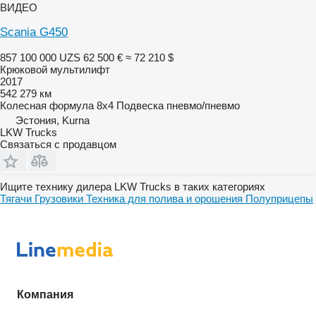
ВИДЕО
Scania G450
857 100 000 UZS
62 500 €
≈ 72 210 $
Крюковой мультилифт
2017
542 279 км
Колесная формула
8x4
Подвеска
пневмо/пневмо
Эстония, Kurna
LKW Trucks
Связаться с продавцом
Ищите технику дилера LKW Trucks в таких категориях
Тягачи
Грузовики
Техника для полива и орошения
Полуприцепы
Компания