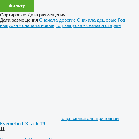
Фильтр
Сортировка
:
Дата размещения
Дата размещения
Сначала дорогие
Сначала дешевые
Год
выпуска - сначала новые
Год выпуска - сначала старые
опрыскиватель прицепной
Kverneland iXtrack T6
11