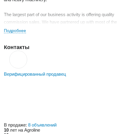
The largest part of our business activity is offering quality
commission sales. We have partnered up with most of the
Scandinavian banks
Подробнее
Контакты
Верифицированный продавец
В продаже:
8 объявлений
10
лет на Agroline