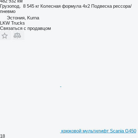
482 932 км
Грузопод.
8 545 кг
Колесная формула
4x2
Подвеска
рессора/
пневмо
Эстония, Kurna
LKW Trucks
Связаться с продавцом
крюковой мультилифт Scania G450
18