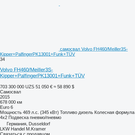
самосвал Volvo FH460/Meiller3S-
Kipper+PalfingerPK13001+Funk+TÜV
34
Volvo FH460/Meiller3S-
Kipper+PalfingerPK13001+Funk+TÜV
703 300 000 UZS
51 050 €
≈ 58 890 $
Самосвал
2015
678 000 км
Euro 6
Мощность
469 л.с. (345 кВт)
Топливо
дизель
Колесная формула
4x2
Подвеска
пневмо/пневмо
Германия, Dusseldorf
LKW Handel M.Kramer
Связаться с продавцом