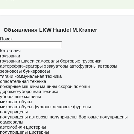
Объявления LKW Handel M.Kramer
Поиск
Категория
грузовики
грузовики шасси
самосвалы
бортовые грузовики
авторефрижераторы
эвакуаторы
автофургоны
автовозы
зерновозы
бункеровозы
тягачи
коммунальная техника
спасательная техника
пожарные машины
машины скорой помощи
дорожно-уборочная техника
уборочные машины
микроавтобусы
микроавтобусы фургоны
легковые фургоны
полуприцепы
полуприцепы автовозы
полуприцепы бортовые
полуприцепы
самосвалы
автомобили
цистерны
полуприцепы цистерны