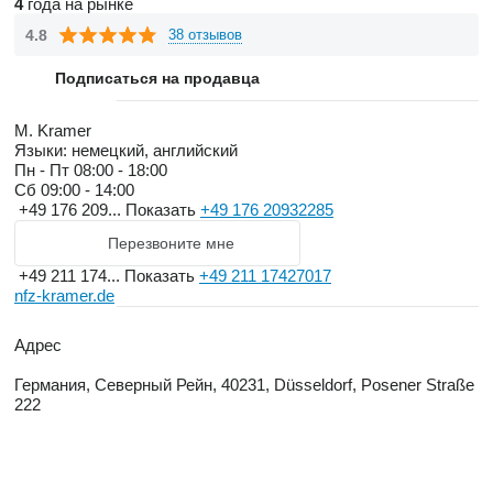
that have been damaged in an accident!
4
года на рынке
4.8
38 отзывов
Подписаться на продавца
M. Kramer
Языки:
немецкий, английский
Пн - Пт
08:00 - 18:00
Сб
09:00 - 14:00
+49 176 209...
Показать
+49 176 20932285
Перезвоните мне
+49 211 174...
Показать
+49 211 17427017
nfz-kramer.de
Адрес
Германия, Северный Рейн, 40231, Düsseldorf, Posener Straße
222