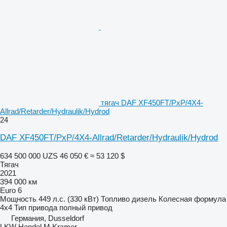
тягач DAF XF450FT/PxP/4X4-
Allrad/Retarder/Hydraulik/Hydrod
24
DAF XF450FT/PxP/4X4-Allrad/Retarder/Hydraulik/Hydrod
634 500 000 UZS
46 050 €
≈ 53 120 $
Тягач
2021
394 000 км
Euro 6
Мощность
449 л.с. (330 кВт)
Топливо
дизель
Колесная формула
4x4
Тип привода
полный привод
Германия, Dusseldorf
LKW Handel M.Kramer