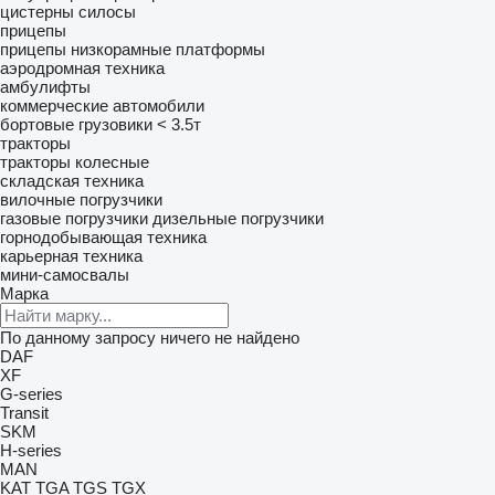
цистерны силосы
прицепы
прицепы низкорамные платформы
аэродромная техника
амбулифты
коммерческие автомобили
бортовые грузовики < 3.5т
тракторы
тракторы колесные
складская техника
вилочные погрузчики
газовые погрузчики
дизельные погрузчики
горнодобывающая техника
карьерная техника
мини-самосвалы
Марка
По данному запросу ничего не найдено
DAF
XF
G-series
Transit
SKM
H-series
MAN
KAT
TGA
TGS
TGX