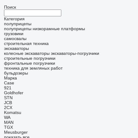
Поиск
Категория
полуприцепы
полуприцепы низкорамные платформы
грузовики
самосвалы
строительная техника
экскаваторы
колесные экскаваторы
экскаваторы-погрузчики
строительные погрузчики
фронтальные погрузчики
техника для земляных работ
бульдозеры
Марка
Case
921
Goldhofer
STN
JCB
2CX
Komatsu
WA
MAN
TGX
Meusburger
показать все