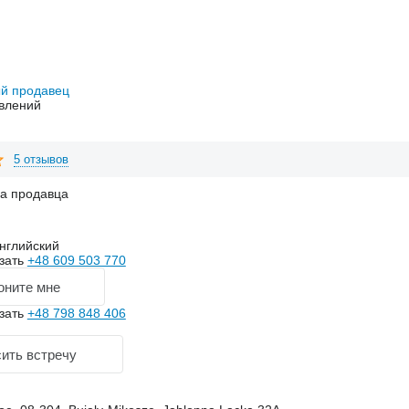
й продавец
влений
5 отзывов
на продавца
нглийский
зать
+48 609 503 770
оните мне
зать
+48 798 848 406
ить встречу