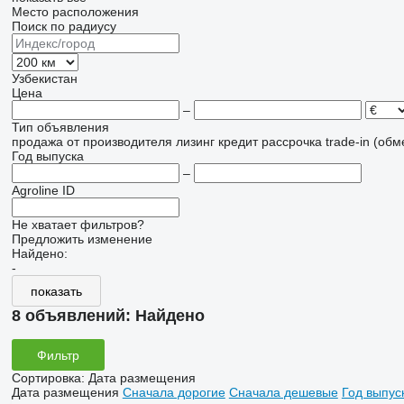
Место расположения
Поиск по радиусу
Узбекистан
Цена
–
Тип объявления
продажа
от производителя
лизинг
кредит
рассрочка
trade-in (об
Год выпуска
–
Agroline ID
Не хватает фильтров?
Предложить изменение
Найдено:
-
показать
8 объявлений:
Найдено
Фильтр
Сортировка
:
Дата размещения
Дата размещения
Сначала дорогие
Сначала дешевые
Год выпус