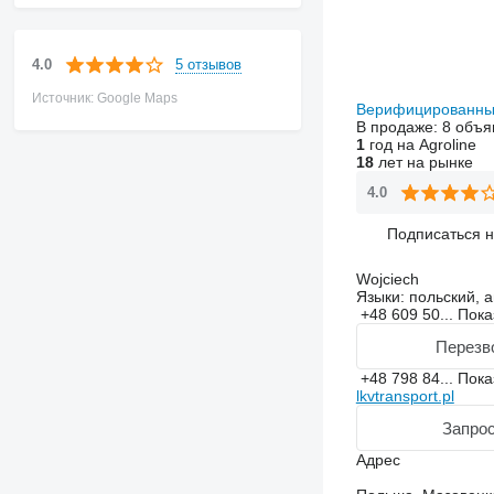
5 отзывов
4.0
Источник: Google Maps
Верифицированны
В продаже:
8 объя
1
год на Agroline
18
лет на рынке
4.0
Подписаться 
Wojciech
Языки:
польский, а
+48 609 50...
Пока
Перезв
+48 798 84...
Пока
lkvtransport.pl
Запрос
Адрес