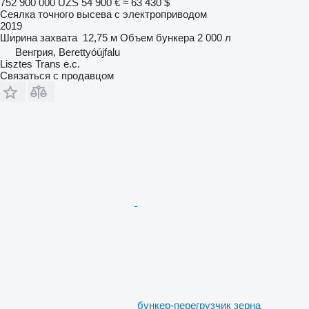
752 900 000 UZS
54 900 €
≈ 63 430 $
Сеялка точного высева с электроприводом
2019
Ширина захвата
12,75 м
Объем бункера
2 000 л
Венгрия, Berettyóújfalu
Lisztes Trans e.c.
Связаться с продавцом
бункер-перегрузчик зерна