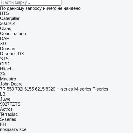
По данному запросу ничего не найдено
HTS
Caterpillar
303
914
Claas
Corio
Tucano
DAF
XG
Doosan
D-series
DX
STS
CPD
Hitachi
ZX
Maestro
John Deere
7R
550
732i
6155
6215
8320
H-series
M-series
T-series
LB
Juwel
9027FZTS
Actros
Terradisc
S-series
FH
показать все