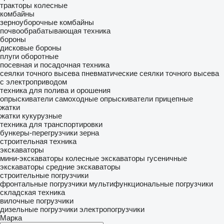
тракторы колесные
комбайны
зерноуборочные комбайны
почвообрабатывающая техника
бороны
дисковые бороны
плуги оборотные
посевная и посадочная техника
сеялки точного высева пневматические
сеялки точного высева
с электроприводом
техника для полива и орошения
опрыскиватели самоходные
опрыскиватели прицепные
жатки
жатки кукурузные
техника для транспортировки
бункеры-перегрузчики зерна
строительная техника
экскаваторы
мини-экскаваторы
колесные экскаваторы
гусеничные
экскаваторы
средние экскаваторы
строительные погрузчики
фронтальные погрузчики
мультифункциональные погрузчики
складская техника
вилочные погрузчики
дизельные погрузчики
электропогрузчики
Марка