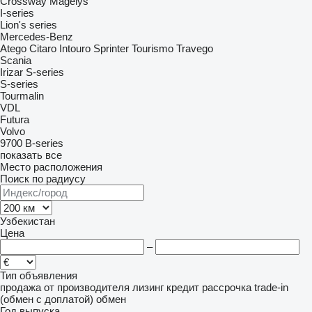
Crossway
Magelys
I-series
Lion's series
Mercedes-Benz
Atego
Citaro
Intouro
Sprinter
Tourismo
Travego
Scania
Irizar
S-series
S-series
Tourmalin
VDL
Futura
Volvo
9700
B-series
показать все
Место расположения
Поиск по радиусу
Узбекистан
Цена
–
Тип объявления
продажа
от производителя
лизинг
кредит
рассрочка
trade-in
(обмен с доплатой)
обмен
Год выпуска