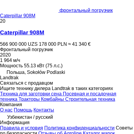
фронтальный погрузчик
Caterpillar 908M
20
Caterpillar 908M
566 900 000 UZS
178 000 PLN
≈ 41 340 €
Фронтальный погрузчик
2020
1 964 м/ч
Мощность
55.13 кВт (75 л.с.)
Польша, Sokołów Podlaski
Landtrak
Связаться с продавцом
Ищите технику дилера Landtrak в таких категориях
Техника для заготовки сена
Посевная и посадочная
техника
Тракторы
Комбайны
Строительная техника
Компания
О нас
Помощь
Контакты
Узбекистан / русский
Информация
Правила и условия
Политика конфиденциальности
Советы
по безопасности
Отзывы об Agroline
Каталог марок