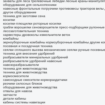
захваты для леса
трелевочные лебедки
лесные краны-манипуля
оборудование для сельхозтехники
навесные фронтальные погрузчики
противовесы тракторов
вилы 
другое оборудование
техника для заготовки сена
косилки
косилки-плющилки
роторные косилки
грабли ворошилки
сеноворошители
пресс-подборщики рулонные
лесозаготовительная техника
харвестеры
дровоколы
измельчители веток
комбайны
зерноуборочные комбайны
кормоуборочные комбайны
другие к
посевная и посадочная техника
сеялки сплошного высева механические
сеялки ручные
посевные
техника для внесения удобрений
разбрасыватели минеральных удобрений
разбрасыватели удобрений навесные
навозоразбрасыватели
техника для животноводства
техника для животноводства
кормосмесители
самоходные смесители-кормораздатчики
резчики силосных блоков
оборудование для животноводства
отвалы для навоза
запчасти
детали кабины
кабины
системы навигации