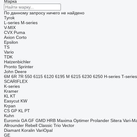
Марка
По данному запросу ничего не найдено
Tyrok
L-series
M-series
V-MIX
CVX
Puma
Axion
Corto
Epsilon
TS
Vario
TDK
Hatzenbichler
Pronto
Sprinter
John Deere
6M
6R
7R
550
6115
6120
6195 M
6215
6230
6250
H-series
T-series
SCARIFLEX
K-series
Kramer
KL
KT
Easycut
KW
Krpan
CS
GP
KL
PT
Kuhn
Euromix
GA
GF
GMD
HRB
Maxima
Optimer
Prolander
Sitera
Vari-M
Allrounder
Rebell Classic
Trio
Vector
Diamant
Koralin
VariOpal
GE