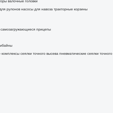
торы
валочные головки
для рулонов
насосы для навоза
тракторные корзины
самозагружающиеся прицепы
омбайны
 комплексы
сеялки точного высева пневматические
сеялки точного