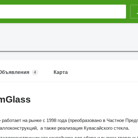
Объявления
Карта
4
mGlass
аботает на рынке с 1998 года (преобразовано в Частное Предп
аллоконструкций, а также реализация Кувасайского стекла.
аллоконструкции это контейнера для сбора и вывоза твердых 