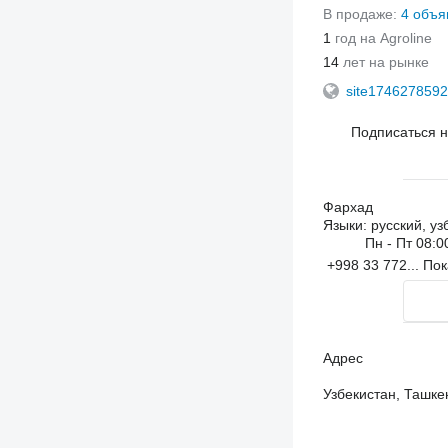
В продаже:
4 объя
1
год на Agroline
14
лет на рынке
site1746278592
Подписаться 
Фархад
Языки:
русский, уз
Пн - Пт
08:0
+998 33 772...
Пок
Адрес
Узбекистан, Ташкен