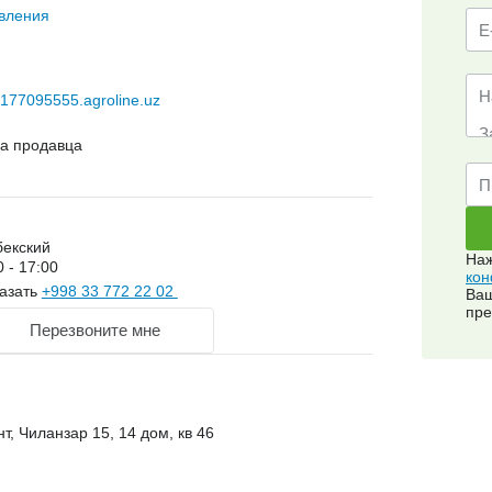
вления
177095555.agroline.uz
на продавца
бекский
Наж
0 - 17:00
кон
азать
+998 33 772 22 02
Ваш
пре
Перезвоните мне
т, Чиланзар 15, 14 дом, кв 46