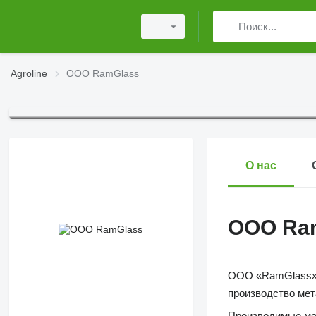
Agroline
ООО RamGlass
О нас
ООО Ra
ООО «RamGlass» р
производство мет
Производимые мет