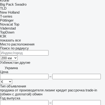
Krone
Big Pack
Swadro
TLD
New Holland
T-series
Pöttinger
Novacat
Top
Väderstad
TopDown
КЗК
показать все
Место расположения
Поиск по радиусу
Узбекистан
другие
Украина
Цена
–
Тип объявления
продажа
от производителя
лизинг
кредит
рассрочка
trade-in
(обмен с доплатой)
обмен
Год выпуска
–