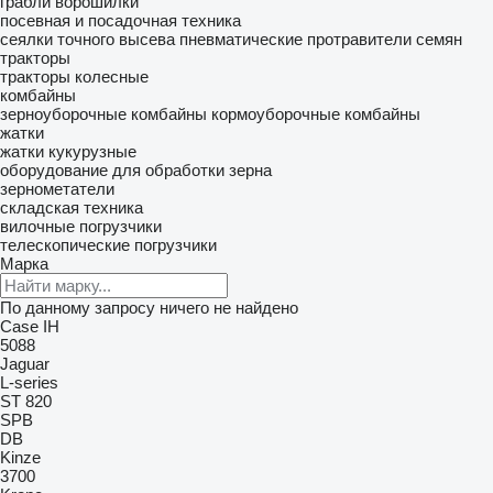
грабли ворошилки
посевная и посадочная техника
сеялки точного высева пневматические
протравители семян
тракторы
тракторы колесные
комбайны
зерноуборочные комбайны
кормоуборочные комбайны
жатки
жатки кукурузные
оборудование для обработки зерна
зернометатели
складская техника
вилочные погрузчики
телескопические погрузчики
Марка
По данному запросу ничего не найдено
Case IH
5088
Jaguar
L-series
ST 820
SPB
DB
Kinze
3700