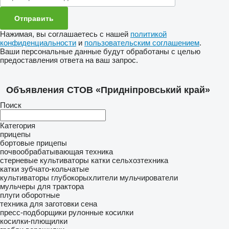
Нажимая, вы соглашаетесь с нашей
политикой
конфиденциальности
и
пользовательским соглашением
.
Ваши персональные данные будут обработаны с целью
предоставления ответа на ваш запрос.
Объявления СТОВ «Придніпровський край»
Поиск
Категория
прицепы
бортовые прицепы
почвообрабатывающая техника
стерневые культиваторы
катки сельхозтехника
катки зубчато-кольчатые
культиваторы
глубокорыхлители
мульчирователи
мульчеры для трактора
плуги оборотные
техника для заготовки сена
пресс-подборщики рулонные
косилки
косилки-плющилки