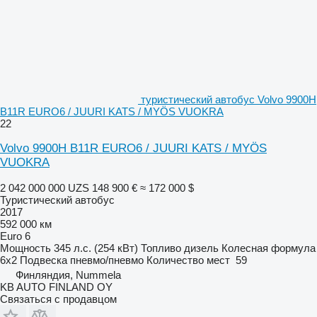
туристический автобус Volvo 9900H
B11R EURO6 / JUURI KATS / MYÖS VUOKRA
22
Volvo 9900H B11R EURO6 / JUURI KATS / MYÖS
VUOKRA
2 042 000 000 UZS
148 900 €
≈ 172 000 $
Туристический автобус
2017
592 000 км
Euro 6
Мощность
345 л.с. (254 кВт)
Топливо
дизель
Колесная формула
6x2
Подвеска
пневмо/пневмо
Количество мест
59
Финляндия, Nummela
KB AUTO FINLAND OY
Связаться с продавцом