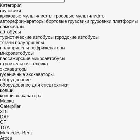
Категория
грузовики
крюковые мультилифты
тросовые мультилифты
авторефрижераторы
бортовые грузовики
грузовики платформы
самосвалы
автобусы
туристические автобусы
городские автобусы
тягачи
полуприцепы
полуприцепы рефрижераторы
микроавтобусы
пассажирские микроавтобусы
строительная техника
экскаваторы
гусеничные экскаваторы
оборудование
оборудование для спецтехники
ковши
ковши экскаватора
Марка
Caterpillar
315
DAF
CF
TGA
Mercedes-Benz
Arocs