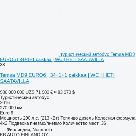
туристический автобус Temsa MD9
EURO6 | 34+1+1 paikkaa | WC | HETI SAATAVILLA
33
Temsa MD9 EURO6 | 34+1+1 paikkaa | WC | HETI
SAATAVILLA
986 000 000 UZS
71 900 €
≈ 83 070 $
Туристический автобус
2016
270 000 км
Euro 6
Мощность
290 л.с. (213 кВт)
Топливо
дизель
Колесная формула
4x2
Подвеска
пневмо/пневмо
Количество мест
36
Финляндия, Nummela
KB AUTO FINLAND OY