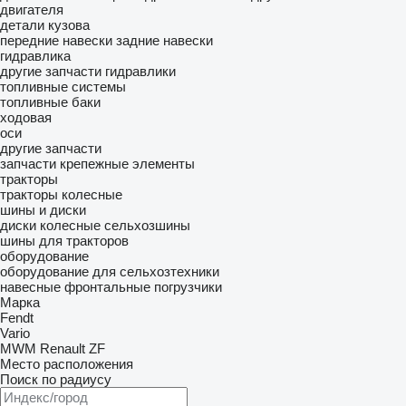
двигателя
детали кузова
передние навески
задние навески
гидравлика
другие запчасти гидравлики
топливные системы
топливные баки
ходовая
оси
другие запчасти
запчасти
крепежные элементы
тракторы
тракторы колесные
шины и диски
диски колесные
сельхозшины
шины для тракторов
оборудование
оборудование для сельхозтехники
навесные фронтальные погрузчики
Марка
Fendt
Vario
MWM
Renault
ZF
Место расположения
Поиск по радиусу