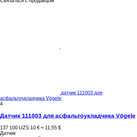
Связаться с продавцом
датчик 111003 для
асфальтоукладчика Vögele
4
Датчик 111003 для асфальтоукладчика Vögele
137 100 UZS
10 €
≈ 11,55 $
Датчик