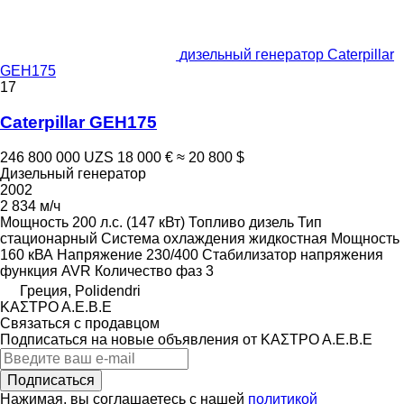
дизельный генератор Caterpillar
GEH175
17
Caterpillar GEH175
246 800 000 UZS
18 000 €
≈ 20 800 $
Дизельный генератор
2002
2 834 м/ч
Мощность
200 л.с. (147 кВт)
Топливо
дизель
Тип
стационарный
Система охлаждения
жидкостная
Мощность
160 кВА
Напряжение
230/400
Стабилизатор напряжения
функция AVR
Количество фаз
3
Греция, Polidendri
ΚΑΣΤΡΟ Α.Ε.Β.Ε
Связаться с продавцом
Подписаться на новые объявления от ΚΑΣΤΡΟ Α.Ε.Β.Ε
Подписаться
Нажимая, вы соглашаетесь с нашей
политикой