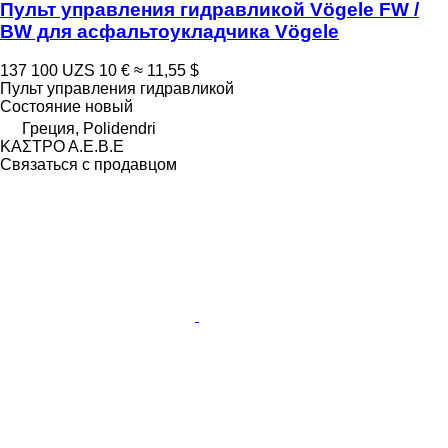
Пульт управления гидравликой Vögele FW /
BW для асфальтоукладчика Vögele
137 100 UZS
10 €
≈ 11,55 $
Пульт управления гидравликой
Состояние
новый
Греция, Polidendri
ΚΑΣΤΡΟ Α.Ε.Β.Ε
Связаться с продавцом