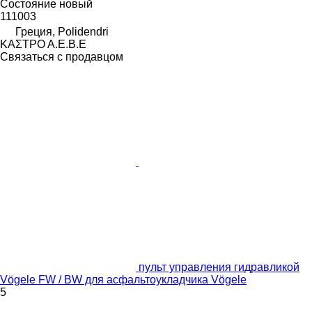
Состояние
новый
111003
Греция, Polidendri
ΚΑΣΤΡΟ Α.Ε.Β.Ε
Связаться с продавцом
пульт управления гидравликой
Vögele FW / BW для асфальтоукладчика Vögele
5