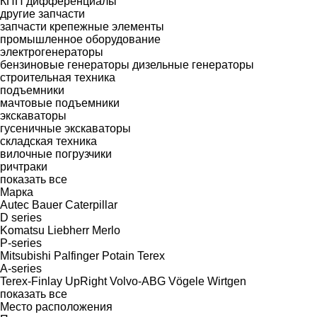
КПП
дифференциалы
другие запчасти
запчасти
крепежные элементы
промышленное оборудование
электрогенераторы
бензиновые генераторы
дизельные генераторы
строительная техника
подъемники
мачтовые подъемники
экскаваторы
гусеничные экскаваторы
складская техника
вилочные погрузчики
ричтраки
показать все
Марка
Autec
Bauer
Caterpillar
D series
Komatsu
Liebherr
Merlo
P-series
Mitsubishi
Palfinger
Potain
Terex
A-series
Terex-Finlay
UpRight
Volvo-ABG
Vögele
Wirtgen
показать все
Место расположения