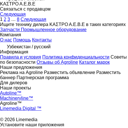
ΚΑΣΤΡΟ Α.Ε.Β.Ε
Связаться с продавцом
Следующая
1
2
3
…
8
Следующая
Ищите технику дилера ΚΑΣΤΡΟ Α.Ε.Β.Ε в таких категориях
Запчасти
Промышленное оборудование
Компания
О нас
Помощь
Контакты
Узбекистан / русский
Информация
Правила и условия
Политика конфиденциальности
Советы
по безопасности
Отзывы об Agroline
Каталог марок
Наши предложения
Реклама на Agroline
Разместить объявление
Разместить
баннер
Партнерская программа
Для дилеров
Наши проекты
Autoline™
Machineryline™
Agroline™
Linemedia Digital ™
© 2026 Linemedia
Установите наши приложения