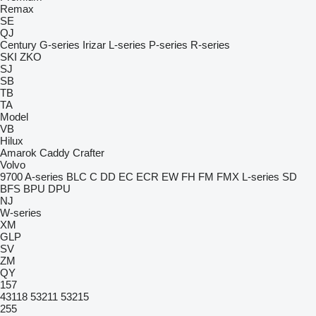
Remax
SE
QJ
Century
G-series
Irizar
L-series
P-series
R-series
SKI
ZKO
SJ
SB
TB
TA
Model
VB
Hilux
Amarok
Caddy
Crafter
Volvo
9700
A-series
BLC
C
DD
EC
ECR
EW
FH
FM
FMX
L-series
SD
BFS
BPU
DPU
NJ
W-series
XM
GLP
SV
ZM
QY
157
43118
53211
53215
255