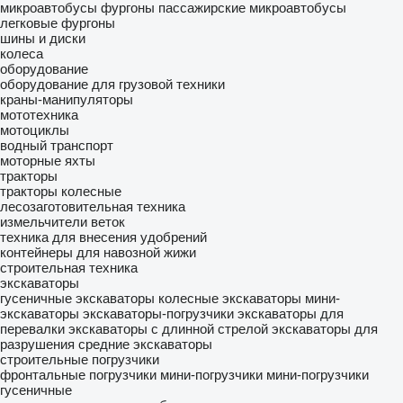
микроавтобусы фургоны
пассажирские микроавтобусы
легковые фургоны
шины и диски
колеса
оборудование
оборудование для грузовой техники
краны-манипуляторы
мототехника
мотоциклы
водный транспорт
моторные яхты
тракторы
тракторы колесные
лесозаготовительная техника
измельчители веток
техника для внесения удобрений
контейнеры для навозной жижи
строительная техника
экскаваторы
гусеничные экскаваторы
колесные экскаваторы
мини-
экскаваторы
экскаваторы-погрузчики
экскаваторы для
перевалки
экскаваторы с длинной стрелой
экскаваторы для
разрушения
средние экскаваторы
строительные погрузчики
фронтальные погрузчики
мини-погрузчики
мини-погрузчики
гусеничные