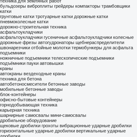
техника для земляных работ
бульдозеры
виброплиты
грейдеры
компакторы
трамбовщики
катки
грунтовые катки
тротуарные катки
дорожные катки
пневмоколесные катки
дорожно-строительная техника
асфальтоукладчики
асфальтоукладчики гусеничные
асфальтоукладчики колесные
дорожные фрезы
автогудронаторы
щебнераспределители
швонарезчики
отбойные молотки
термобункеры для асфальта
подъемники
ножничные подъемники
телескопические подъемники
подъёмники пауки
автовышки
краны
автокраны
вездеходные краны
техника для бетона
автобетоносмесители
бетонные заводы
мобильные бетонные заводы
блок-контейнеры
офисно-бытовые контейнеры
горнодобывающая техника
карьерная техника
шарнирные самосвалы
мини-самосвалы
дробильное оборудование
щековые дробилки
грохоты вибрационные
ударные дробилки
горизонтальные ударные дробилки
вертикальные ударные
дробилки