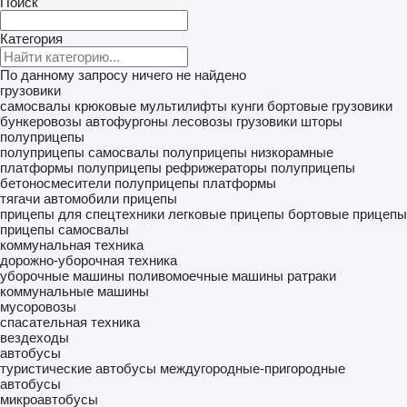
Поиск
Категория
По данному запросу ничего не найдено
грузовики
самосвалы
крюковые мультилифты
кунги
бортовые грузовики
бункеровозы
автофургоны
лесовозы
грузовики шторы
полуприцепы
полуприцепы самосвалы
полуприцепы низкорамные
платформы
полуприцепы рефрижераторы
полуприцепы
бетоносмесители
полуприцепы платформы
тягачи
автомобили
прицепы
прицепы для спецтехники
легковые прицепы
бортовые прицепы
прицепы самосвалы
коммунальная техника
дорожно-уборочная техника
уборочные машины
поливомоечные машины
ратраки
коммунальные машины
мусоровозы
спасательная техника
вездеходы
автобусы
туристические автобусы
междугородные-пригородные
автобусы
микроавтобусы