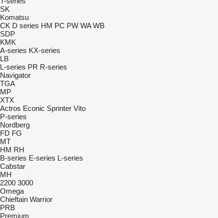
T-series
SK
Komatsu
CK
D series
HM
PC
PW
WA
WB
SDP
KMK
A-series
KX-series
LB
L-series
PR
R-series
Navigator
TGA
MP
XTX
Actros
Econic
Sprinter
Vito
P-series
Nordberg
FD
FG
MT
HM
RH
B-series
E-series
L-series
Cabstar
MH
2200
3000
Omega
Chieftain
Warrior
PRB
Premium