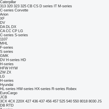
Caterpillar
313
320
323
325
CB
CS
D series
IT
M-series
C-series
Corvette
Arion
XF
DV
DA
DL
DX
CA
CC
CP
LG
C-series
S-series
1107
MHL
F-series
S series
GMK
DV
H-series
HD
H-series
HFW
HYW
ZW
ZX
LG
H-series
Hyundai
HL-series
HW-series
HX-series
R-series
Robex
EuroCargo
JCB
3CX
4CX
220X
427
436
437
456
457
525
540
550
8018
8030
JS
DB
RTD