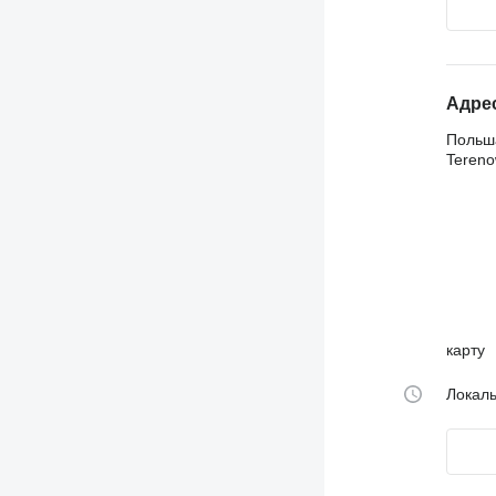
Адре
Польша
Tereno
карту
Локаль