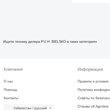
Ищите технику дилера P.U.H. BIELSKO в таких категориях
disallow-in-dsa
Компания
Информация
О нас
Правила и условия
Помощь
Политика конфиден
Контакты
Советы по безопас
Отзывы об Agroline
Узбекистан / русский