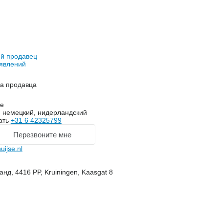
й продавец
явлений
на продавца
se
, немецкий, нидерландский
ать
+31 6 42325799
Перезвоните мне
ijse.nl
нд, 4416 PP, Kruiningen, Kaasgat 8