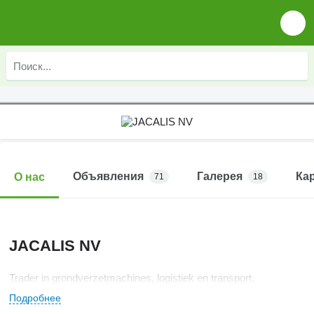
Объявления
Галерея
Ка
О нас
71
18
JACALIS NV
Trader in grondverzetmachines, logistiek en transport.
Подробнее