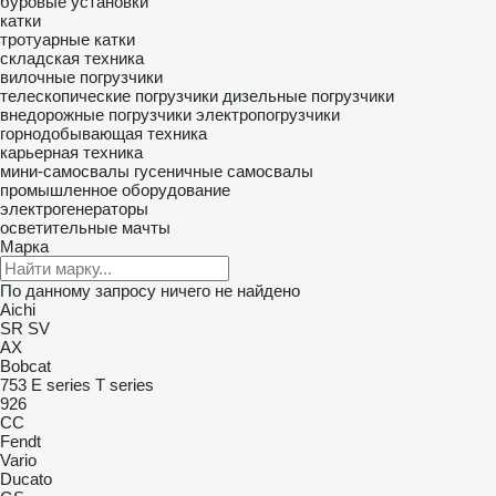
буровые установки
катки
тротуарные катки
складская техника
вилочные погрузчики
телескопические погрузчики
дизельные погрузчики
внедорожные погрузчики
электропогрузчики
горнодобывающая техника
карьерная техника
мини-самосвалы
гусеничные самосвалы
промышленное оборудование
электрогенераторы
осветительные мачты
Марка
По данному запросу ничего не найдено
Aichi
SR
SV
AX
Bobcat
753
E series
T series
926
CC
Fendt
Vario
Ducato