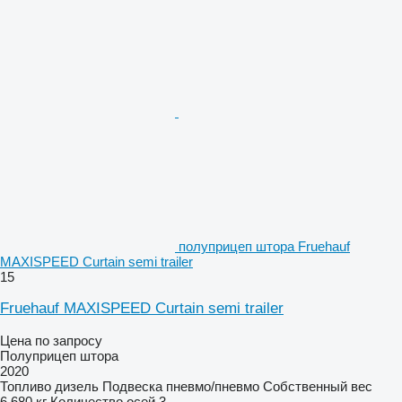
полуприцеп штора Fruehauf
MAXISPEED Curtain semi trailer
15
Fruehauf MAXISPEED Curtain semi trailer
Цена по запросу
Полуприцеп штора
2020
Топливо
дизель
Подвеска
пневмо/пневмо
Собственный вес
6 680 кг
Количество осей
3