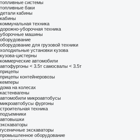
топливные системы
топливные баки
детали кабины
кабины
коммунальная техника
дорожно-уборочная техника
уборочные машины
оборудование
оборудование для грузовой техники
холодильные установки
кузова
кузова-цистерны
коммерческие автомобили
автофургоны < 3.5т
самосвалы < 3.5т
прицепы
прицепы контейнеровозы
кемперы
дома на колесах
кастенвагены
автомобили
микроавтобусы
микроавтобусы фургоны
строительная техника
подъемники
автовышки
экскаваторы
гусеничные экскаваторы
промышленное оборудование