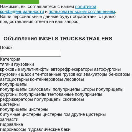
Нажимая, вы соглашаетесь с нашей
политикой
конфиденциальности
и
пользовательским соглашением
.
Ваши персональные данные будут обработаны с целью
предоставления ответа на ваш запрос.
Объявления INGELS TRUCKS&TRAILERS
Поиск
Категория
тягачи
грузовики
крюковые мультилифты
авторефрижераторы
автофургоны
грузовики шасси
тентованные грузовики
эвакуаторы
бензовозы
автоцистерны
контейнеровозы
лесовозы
полуприцепы
полуприцепы самосвалы
полуприцепы шторы
полуприцепы
фургоны
полуприцепы тентованные
полуприцепы
рефрижераторы
полуприцепы скотовозы
цистерны
полуприцепы цистерны
битумные цистерны
цистерны гсм
другие цистерны
запчасти
гидравлика
гидронасосы
гидравлические баки