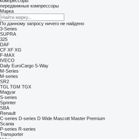
компрессоры
передвижные компрессоры
Марка
По данному запросу ничего не найдено
3-Series
SUPRA
325
DAF
CF
XF
XG
F-MAX
IVECO
Daily
EuroCargo
S-Way
M-Series
M-series
SR2
TGL
TGM
TGX
Magyar
S-series
Sprinter
SBA
Renault
C-series
D-series
D Wide
Mascott
Master
Premium
Scania
P-series
R-series
Transporter