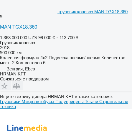
грузовик коневоз MAN TGX18.360
9
MAN TGX18.360
1 363 000 000 UZS
99 000 €
≈ 113 700 $
Грузовик коневоз
2018
900 000 км
Колесная формула
4x2
Подвеска
пневмо/пневмо
Количество
мест
2
Кол-во голов
6
Венгрия, Ebes
HRMAN KFT
Связаться с продавцом
Ищите технику дилера HRMAN KFT в таких категориях
Грузовики
Микроавтобусы
Полуприцепы
Тягачи
Строительная
техника