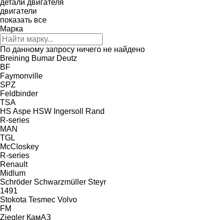
детали двигателя
двигатели
показать все
Марка
По данному запросу ничего не найдено
Breining
Bumar
Deutz
BF
Faymonville
SPZ
Feldbinder
TSA
HS Aspe
HSW
Ingersoll Rand
R-series
MAN
TGL
McCloskey
R-series
Renault
Midlum
Schröder
Schwarzmüller
Steyr
1491
Stokota
Tesmec
Volvo
FM
Ziegler
КамАЗ