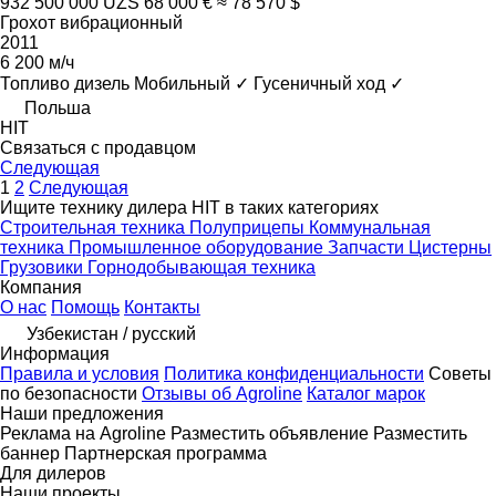
932 500 000 UZS
68 000 €
≈ 78 570 $
Грохот вибрационный
2011
6 200 м/ч
Топливо
дизель
Мобильный
✓
Гусеничный ход
✓
Польша
HIT
Связаться с продавцом
Следующая
1
2
Следующая
Ищите технику дилера HIT в таких категориях
Строительная техника
Полуприцепы
Коммунальная
техника
Промышленное оборудование
Запчасти
Цистерны
Грузовики
Горнодобывающая техника
Компания
О нас
Помощь
Контакты
Узбекистан / русский
Информация
Правила и условия
Политика конфиденциальности
Советы
по безопасности
Отзывы об Agroline
Каталог марок
Наши предложения
Реклама на Agroline
Разместить объявление
Разместить
баннер
Партнерская программа
Для дилеров
Наши проекты