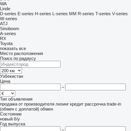
WA
Linde
D-series
E-series
H-series
L-series
MM
R-series
T-series
V-series
W-series
ATJ
Sinoboom
A-series
RX
Toyota
показать все
Место расположения
Поиск по радиусу
Узбекистан
Цена
–
Тип объявления
продажа
от производителя
лизинг
кредит
рассрочка
trade-in
(обмен с доплатой)
обмен
Состояние
новый
б/у
Год выпуска
–