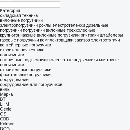
Категория
складская техника
вилочные погрузчики
электропогрузчики
роклы
электротележки
дизельные
погрузчики
погрузчики вилочные трехколесные
крупнотоннажные вилочные погрузчики
ричтраки
штабелеры
газовые погрузчики
комплектовщики заказов
электротягачи
контейнерные погрузчики
строительная техника
подъемники
ножничные подъемники
коленчатые подъемники
мачтовые
подъемники
строительные погрузчики
фронтальные погрузчики
оборудование
оборудование для погрузчиков
вилы
Марка
BT
LHM
Genie
GS
CBD
Kalmar
DCG