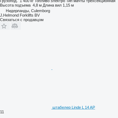
Грузопод.
1 400 кг
Топливо
электро
Тип мачты
трехсекционная
Высота подъема
4,8 м
Длина вил
1,15 м
Нидерланды, Culemborg
J.Helmond Forklifts BV
Связаться с продавцом
штабелер Linde L 14 AP
11