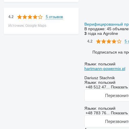
5 отзывов
4.2
Верифицированный п
Источник: Google Maps
В продаже:
45 объявле
3
года на Agroline
5 
4.2
Подписаться на пр
Языки:
польский
hartmann-powermix.pl
Dariusz Stachnik
Языки:
польский
+48 512 47...
Показать
Перезвонит
Языки:
польский
+48 783 76...
Показать
Перезвонит