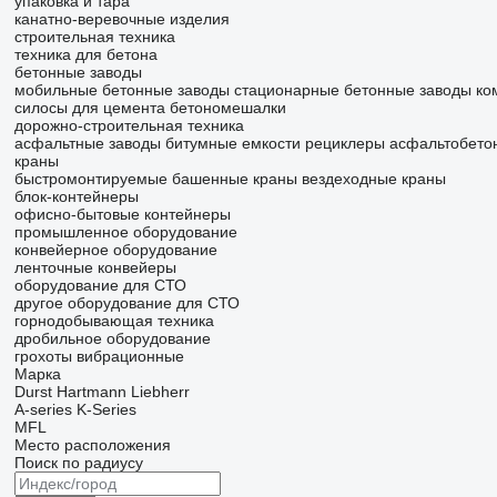
упаковка и тара
канатно-веревочные изделия
строительная техника
техника для бетона
бетонные заводы
мобильные бетонные заводы
стационарные бетонные заводы
ко
силосы для цемента
бетономешалки
дорожно-строительная техника
асфальтные заводы
битумные емкости
рециклеры асфальтобето
краны
быстромонтируемые башенные краны
вездеходные краны
блок-контейнеры
офисно-бытовые контейнеры
промышленное оборудование
конвейерное оборудование
ленточные конвейеры
оборудование для СТО
другое оборудование для СТО
горнодобывающая техника
дробильное оборудование
грохоты вибрационные
Марка
Durst
Hartmann
Liebherr
A-series
K-Series
MFL
Место расположения
Поиск по радиусу