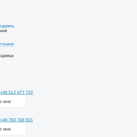
родавец
ний
отзывов
одавца
+48 512 477 722
е мне
+48 783 768 821
е мне