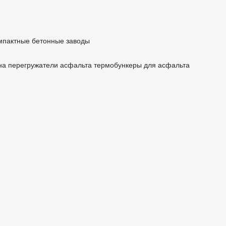
мпактные бетонные заводы
на
перегружатели асфальта
термобункеры для асфальта