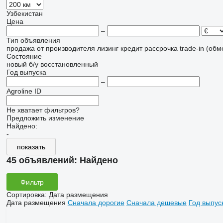
Узбекистан
Цена
–
Тип объявления
продажа
от производителя
лизинг
кредит
рассрочка
trade-in (об
Состояние
новый
б/у
восстановленный
Год выпуска
–
Agroline ID
Не хватает фильтров?
Предложить изменение
Найдено:
-
показать
45 объявлений:
Найдено
Фильтр
Сортировка
:
Дата размещения
Дата размещения
Сначала дорогие
Сначала дешевые
Год выпус