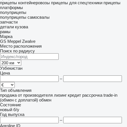
прицепы контейнеровозы
прицепы для спецтехники
прицепы
платформы
полуприцепы
полуприцепы самосвалы
запчасти
детали кузова
рамы
Марка
GS Meppel
Zwalve
Место расположения
Поиск по радиусу
Узбекистан
Цена
–
Тип объявления
продажа
от производителя
лизинг
кредит
рассрочка
trade-in
(обмен с доплатой)
обмен
Состояние
новый
б/у
Год выпуска
–
Agroline ID