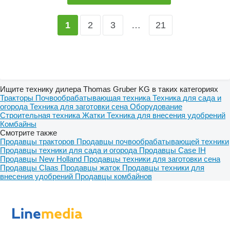
2
3
…
21
1
Ищите технику дилера Thomas Gruber KG в таких категориях
Тракторы
Почвообрабатывающая техника
Техника для сада и
огорода
Техника для заготовки сена
Оборудование
Строительная техника
Жатки
Техника для внесения удобрений
Комбайны
Смотрите также
Продавцы тракторов
Продавцы почвообрабатывающей техники
Продавцы техники для сада и огорода
Продавцы Case IH
Продавцы New Holland
Продавцы техники для заготовки сена
Продавцы Claas
Продавцы жаток
Продавцы техники для
внесения удобрений
Продавцы комбайнов