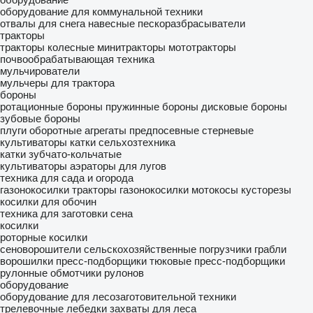
оборудование для коммунальной техники
отвалы для снега
навесные пескоразбрасыватели
тракторы
тракторы колесные
минитракторы
мототракторы
почвообрабатывающая техника
мульчирователи
мульчеры для трактора
бороны
ротационные бороны
пружинные бороны
дисковые бороны
зубовые бороны
плуги оборотные
агрегаты предпосевные
стерневые
культиваторы
катки сельхозтехника
катки зубчато-кольчатые
культиваторы
аэраторы для лугов
техника для сада и огорода
газонокосилки
тракторы газонокосилки
мотокосы
кусторезы
косилки для обочин
техника для заготовки сена
косилки
роторные косилки
сеноворошители
сельскохозяйственные погрузчики
грабли
ворошилки
пресс-подборщики тюковые
пресс-подборщики
рулонные
обмотчики рулонов
оборудование
оборудование для лесозаготовительной техники
трелевочные лебедки
захваты для леса