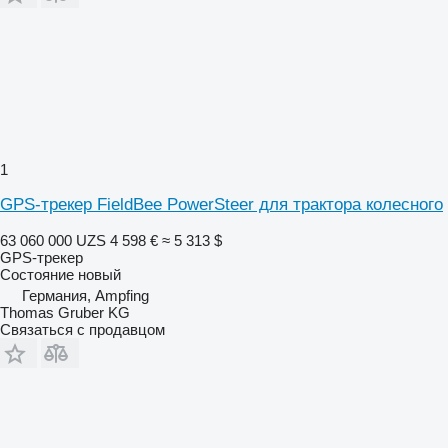
1
GPS-трекер FieldBee PowerSteer для трактора колесного
63 060 000 UZS
4 598 €
≈ 5 313 $
GPS-трекер
Состояние
новый
Германия, Ampfing
Thomas Gruber KG
Связаться с продавцом