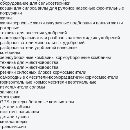
оборудование для сельхозтехники
ковши для силоса
вилы для рулонов
навесные фронтальные
погрузчики
жатки
жатки зерновые
жатки кукурузные
подборщики валков
жатки
роторные
техника для внесения удобрений
навозоразбрасыватели
разбрасыватели жидких удобрений
разбрасыватели минеральных удобрений
разбрасыватели удобрений навесные
комбайны
зерноуборочные комбайны
кормоуборочные комбайны
техника для животноводства
техника для животноводства
резчики силосных блоков
кормосмесители
самоходные смесители-кормораздатчики
кормосмесители
горизонтальные
кормосмесители вертикальные
измельчители соломы
запчасти
электрика
GPS-трекеры
бортовые компьютеры
детали кабины
системы навигации
детали кузова
квик-каплеры
трансмиссия