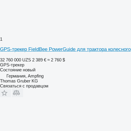
1
GPS-трекер FieldBee PowerGuide для трактора колесного
32 760 000 UZS
2 389 €
≈ 2 760 $
GPS-трекер
Состояние
новый
Германия, Ampfing
Thomas Gruber KG
Связаться с продавцом