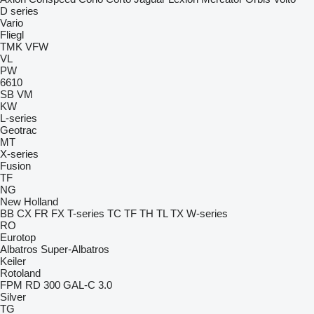
D series
Vario
Fliegl
TMK
VFW
VL
PW
6610
SB
VM
KW
L-series
Geotrac
MT
X-series
Fusion
TF
NG
New Holland
BB
CX
FR
FX
T-series
TC
TF
TH
TL
TX
W-series
RO
Eurotop
Albatros
Super-Albatros
Keiler
Rotoland
FPM RD 300
GAL-C 3.0
Silver
TG