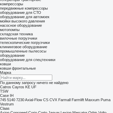
компрессоры
передвижные компрессоры
оборудование для СТО
оборудование для автомоек
мойки высокого давления
насосное оборудование
мотопомпы
складская техника
вилочные погрузчики
телескопические погрузчики
клининговое оборудование
промышленные пылесосы
оборудование
оборудование для спецтехники
ковши
ковши фронтальные
Марка
По данному запросу ничего не найдено
Catros
Cayros
KE
UF
TSW
Case IH
745
5140
7230
Axial-Flow
CS
CVX
Farmall
Farmlift
Maxxum
Puma
Vestrum
Claas
Axion
Conspeed
Corio
Corto
Jaguar
Lexion
Mercator
Orbis
Volto