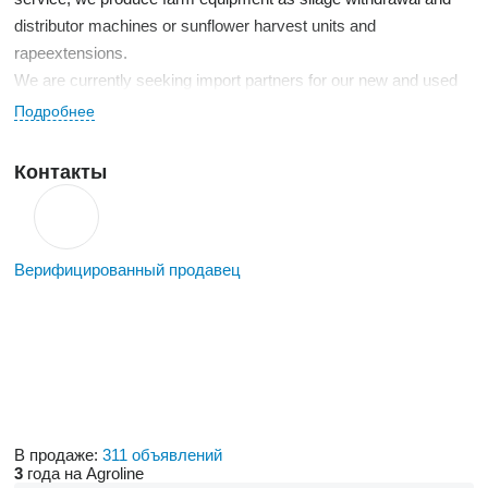
distributor machines or sunflower harvest units and
rapeextensions.
We are currently seeking import partners for our new and used
machines who could also offer replacement parts and repair
Подробнее
services on site.
Should you be interested in a lasting partnership with us, please
Контакты
contact us for more information.
Верифицированный продавец
В продаже:
311 объявлений
3
года на Agroline