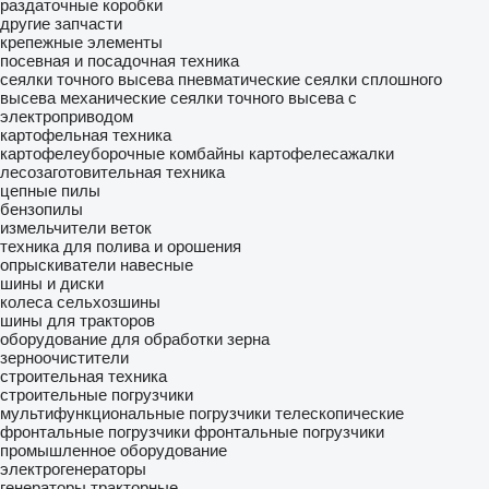
раздаточные коробки
другие запчасти
крепежные элементы
посевная и посадочная техника
сеялки точного высева пневматические
сеялки сплошного
высева механические
сеялки точного высева с
электроприводом
картофельная техника
картофелеуборочные комбайны
картофелесажалки
лесозаготовительная техника
цепные пилы
бензопилы
измельчители веток
техника для полива и орошения
опрыскиватели навесные
шины и диски
колеса
сельхозшины
шины для тракторов
оборудование для обработки зерна
зерноочистители
строительная техника
строительные погрузчики
мультифункциональные погрузчики
телескопические
фронтальные погрузчики
фронтальные погрузчики
промышленное оборудование
электрогенераторы
генераторы тракторные