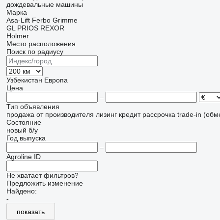
дождевальные машины
Марка
Asa-Lift
Ferbo
Grimme
GL
PRIOS
REXOR
Holmer
Место расположения
Поиск по радиусу
Узбекистан
Европа
Цена
–
Тип объявления
продажа
от производителя
лизинг
кредит
рассрочка
trade-in (об
Состояние
новый
б/у
Год выпуска
–
Agroline ID
Не хватает фильтров?
Предложить изменение
Найдено:
-
показать