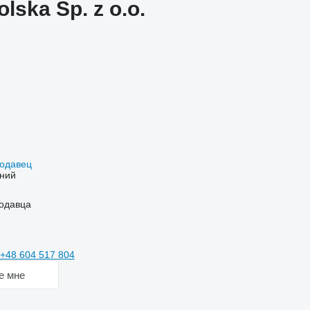
ska Sp. z o.o.
родавец
ний
одавца
+48 604 517 804
е мне