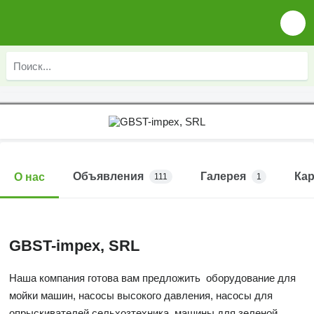
Объявления
Галерея
Кар
О нас
111
1
GBST-impex, SRL
Наша компания готова вам предложить оборудование для
мойки машин, насосы высокого давления, насосы для
опрыскивателей,сельхозтехника, машины для зеленой