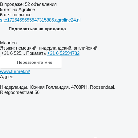
В продаже:
52 объявления
5
лет на Agroline
6
лет на рынке
site1726469695947315886.agroline24.nl
Подписаться на продавца
Maarten
Языки:
немецкий, нидерландский, английский
+31 6 525...
Показать
+31 6 52594732
Перезвоните мне
www.furmet.nl/
Адрес
Нидерланды, Южная Голландия, 4708PH, Roosendaal,
Rietgoorsestraat 56