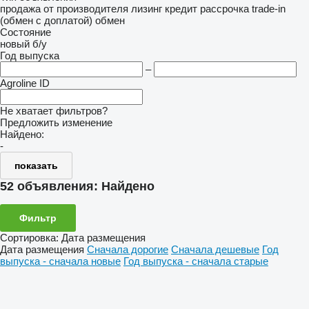
продажа
от производителя
лизинг
кредит
рассрочка
trade-in
(обмен с доплатой)
обмен
Состояние
новый
б/у
Год выпуска
–
Agroline ID
Не хватает фильтров?
Предложить изменение
Найдено:
-
показать
52 объявления:
Найдено
Фильтр
Сортировка
:
Дата размещения
Дата размещения
Сначала дорогие
Сначала дешевые
Год
выпуска - сначала новые
Год выпуска - сначала старые