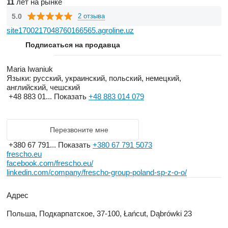
11
лет на рынке
5.0
2 отзыва
site1700217048760166565.agroline.uz
Подписаться на продавца
Maria Iwaniuk
Языки:
русский, украинский, польский, немецкий,
английский, чешский
+48 883 01...
Показать
+48 883 014 079
Перезвоните мне
+380 67 791...
Показать
+380 67 791 5073
frescho.eu
facebook.com/frescho.eu/
linkedin.com/company/frescho-group-poland-sp-z-o-o/
Адрес
Польша, Подкарпатское, 37-100, Łańcut, Dąbrówki 23