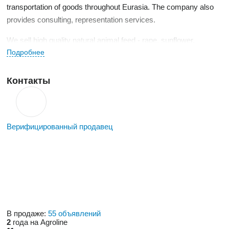
transportation of goods throughout Eurasia. The company also
provides consulting, representation services.
We sell high quality natural animal feed - rape, sunflower,
Подробнее
soybean and linseed oilcake, sunflower and soybean meal,
sunflower oil refined and unrefined, unrefined and hydrated soy
oil, rapeseed oil.
Контакты
Верифицированный продавец
В продаже:
55 объявлений
2
года на Agroline