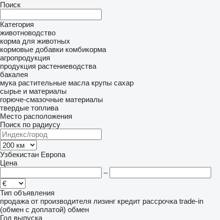
Поиск
Категория
животноводство
корма для животных
кормовые добавки
комбикорма
агропродукция
продукция растениеводства
бакалея
мука
растительные масла
крупы
сахар
сырье и материалы
горюче-смазочные материалы
твердые топлива
Место расположения
Поиск по радиусу
Узбекистан
Европа
Цена
–
Тип объявления
продажа
от производителя
лизинг
кредит
рассрочка
trade-in
(обмен с доплатой)
обмен
Год выпуска