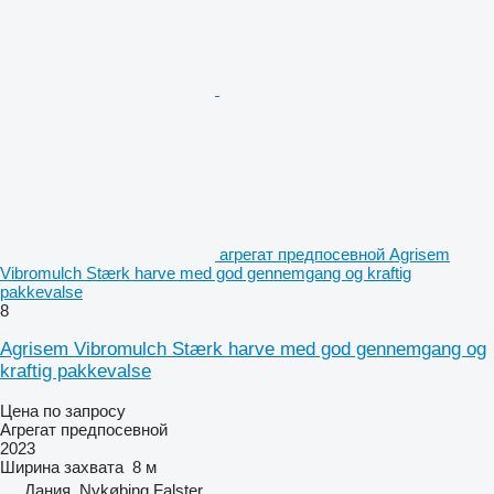
агрегат предпосевной Agrisem
Vibromulch Stærk harve med god gennemgang og kraftig
pakkevalse
8
Agrisem Vibromulch Stærk harve med god gennemgang og
kraftig pakkevalse
Цена по запросу
Агрегат предпосевной
2023
Ширина захвата
8 м
Дания, Nykøbing Falster