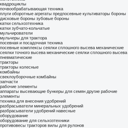
квадроциклы
почвообрабатывающая техника
плуги оборотные
агрегаты предпосевные
культиваторы
бороны
дисковые бороны
зубовые бороны
катки сельхозтехника
катки зубчато-кольчатые
мульчирователи
мульчеры для трактора
посевная и посадочная техника
посевные комплексы
сеялки сплошного высева механические
сеялки точного высева механические
сеялки сплошного высева
пневматические
тракторы
тракторы колесные
комбайны
свеклоуборочные комбайны
запчасти
рабочие элементы
аппараты высевающие
бункеры для семян
другие рабочие
элементы
техника для внесения удобрений
разбрасыватели минеральных удобрений
разбрасыватели удобрений навесные
оборудование
оборудование для сельхозтехники
противовесы тракторов
вилы для рулонов