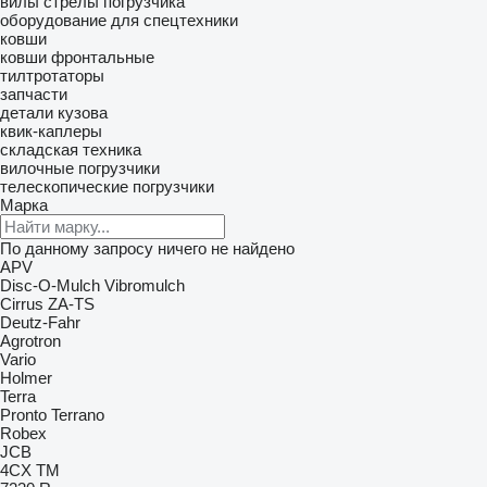
вилы
стрелы погрузчика
оборудование для спецтехники
ковши
ковши фронтальные
тилтротаторы
запчасти
детали кузова
квик-каплеры
складская техника
вилочные погрузчики
телескопические погрузчики
Марка
По данному запросу ничего не найдено
APV
Disc-O-Mulch
Vibromulch
Cirrus
ZA-TS
Deutz-Fahr
Agrotron
Vario
Holmer
Terra
Pronto
Terrano
Robex
JCB
4CX
TM