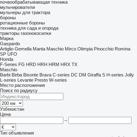
почвообрабатывающая техника
мульчирователи
мульчеры для трактора
бороны
ротационные бороны
техника для сада и огорода
тракторы газонокосилки
Марка
Gaspardo
Artiglio
Gemella
Manta
Maschio
Mirco
Olimpia
Pinocchio
Romina
SP
UFO
Honda
F-Series
FG
HRD
HRH
HRM
HRX
TX
Maschio
Barbi
Birba
Bisonte
Brava
C-series
DC
DM
Giraffa S
H-series
Jolly
L-series
Levante
Presto
W-series
Место расположения
Поиск по радиусу
Узбекистан
Цена
–
Тип объявления