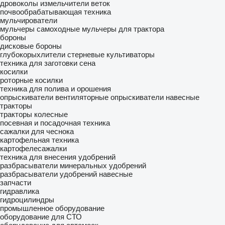
дровоколы
измельчители веток
почвообрабатывающая техника
мульчирователи
мульчеры самоходные
мульчеры для трактора
бороны
дисковые бороны
глубокорыхлители
стерневые культиваторы
техника для заготовки сена
косилки
роторные косилки
техника для полива и орошения
опрыскиватели вентиляторные
опрыскиватели навесные
тракторы
тракторы колесные
посевная и посадочная техника
сажалки для чеснока
картофельная техника
картофелесажалки
техника для внесения удобрений
разбрасыватели минеральных удобрений
разбрасыватели удобрений навесные
запчасти
гидравлика
гидроцилиндры
промышленное оборудование
оборудование для СТО