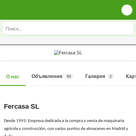
Объявления
Галерея
Кар
О нас
50
2
Fercasa SL
Desde 1993: Empresa dedicada a la compra y venta de maquinaria
agrícola y construcción, con varios puntos de almacenes en Madrid y