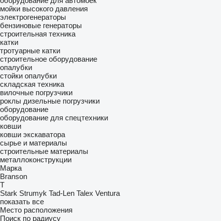
оборудование для автомоек
мойки высокого давления
электрогенераторы
бензиновые генераторы
строительная техника
катки
тротуарные катки
строительное оборудование
опалубки
стойки опалубки
складская техника
вилочные погрузчики
роклы
дизельные погрузчики
оборудование
оборудование для спецтехники
ковши
ковши экскаватора
сырье и материалы
строительные материалы
металлоконструкции
Марка
Branson
T
Stark
Strumyk
Tad-Len
Talex
Ventura
показать все
Место расположения
Поиск по радиусу