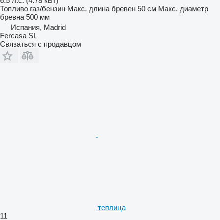
6.5 л.с. (4.78 кВт)
Топливо
газ/бензин
Макс. длина бревен
50 см
Макс. диаметр
бревна
500 мм
Испания, Madrid
Fercasa SL
Связаться с продавцом
теплица
11