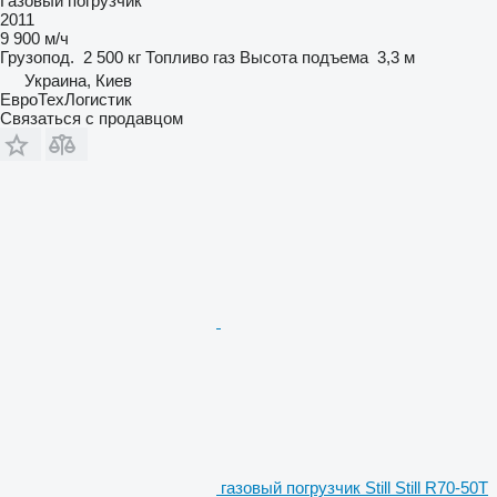
Газовый погрузчик
2011
9 900 м/ч
Грузопод.
2 500 кг
Топливо
газ
Высота подъема
3,3 м
Украина, Киев
ЕвроТехЛогистик
Связаться с продавцом
газовый погрузчик Still Still R70-50T