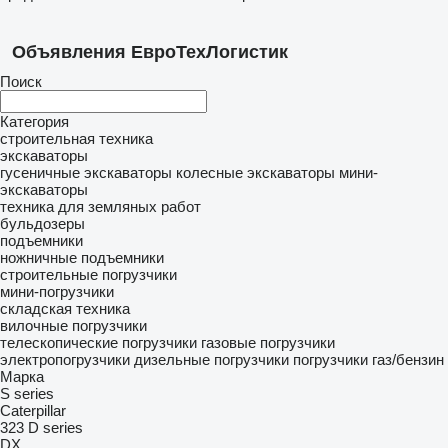
Объявления ЕвроТехЛогистик
Поиск
Категория
строительная техника
экскаваторы
гусеничные экскаваторы
колесные экскаваторы
мини-
экскаваторы
техника для земляных работ
бульдозеры
подъемники
ножничные подъемники
строительные погрузчики
мини-погрузчики
складская техника
вилочные погрузчики
телескопические погрузчики
газовые погрузчики
электропогрузчики
дизельные погрузчики
погрузчики газ/бензин
Марка
S series
Caterpillar
323
D series
DX