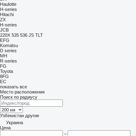
Haulotte
H-series
Hitachi
ZX
H-series
JCB
220X
535
536
JS
TLT
EFG
Komatsu
D series
MH
R-series
FG
Toyota
8FG
EC
показать все
Место расположения
Поиск по радиусу
Узбекистан
другие
Украина
Цена
–