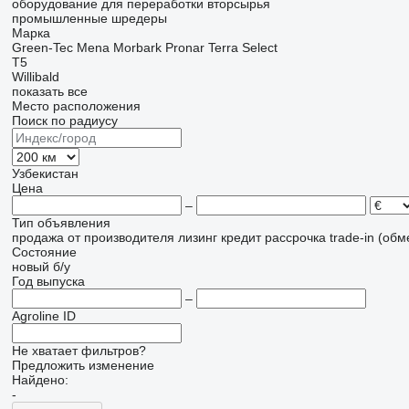
оборудование для переработки вторсырья
промышленные шредеры
Марка
Green-Tec
Mena
Morbark
Pronar
Terra Select
T5
Willibald
показать все
Место расположения
Поиск по радиусу
Узбекистан
Цена
–
Тип объявления
продажа
от производителя
лизинг
кредит
рассрочка
trade-in (об
Состояние
новый
б/у
Год выпуска
–
Agroline ID
Не хватает фильтров?
Предложить изменение
Найдено:
-