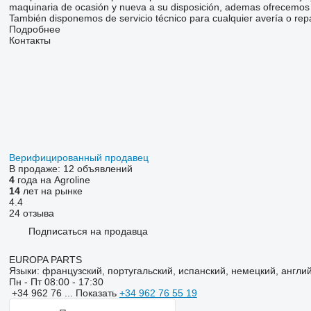
maquinaria de ocasión y nueva a su disposición, ademas ofrecemos 
También disponemos de servicio técnico para cualquier avería o rep
Подробнее
Контакты
Верифицированный продавец
В продаже:
12 объявлений
4
года на Agroline
14
лет на рынке
4.4
24 отзыва
Подписаться на продавца
EUROPA PARTS
Языки:
французский, португальский, испанский, немецкий, англи
Пн - Пт
08:00 - 17:30
+34 962 76 ...
Показать
+34 962 76 55 19