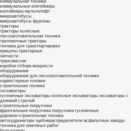
коммунальная техника
коммунальные контейнеры
контейнеры-мультилифт
микроавтобусы
микроавтобусы фургоны
тракторы
тракторы колесные
лесозаготовительная техника
трелевочные тракторы
техника для транспортировки
прицепы тракторные
запчасти
трансмиссия
коробки отбора мощности
оборудование
оборудование для лесозаготовительной техники
харвестерные головки
строительная техника
экскаваторы
гусеничные экскаваторы
колесные экскаваторы
экскаваторы с
длинной стрелой
строительные погрузчики
фронтальные погрузчики
погрузчики гусеничные
дорожно-строительная техника
автогудронаторы
щебнераспределители
асфальтные заводы
техника для земляных работ
бульдозеры