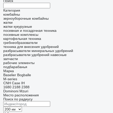
Поиск
Категория
комбайны
зерноуборочные комбайны
жатки
жатки кукурузные
посевная и посадочная техника
посевные комплексы
картофельная техника
гребнеобразователи
техника для внесения удобрений
разбрасыватели минеральных удобрений
разбрасыватели удобрений навесные
запчасти
рабочие элементы
подбарабанья
Марка
Baselier
Bogballe
M-series
CNH
Case IH
1680
2188
2388
Dominoni
Mzuri
Место расположения
Поиск по радиусу