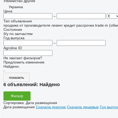
Узбекистан
другие
Украина
Цена
–
Тип объявления
продажа
от производителя
лизинг
кредит
рассрочка
trade-in (об
Состояние
б/у
по запчастям
Год выпуска
–
Agroline ID
Не хватает фильтров?
Предложить изменение
Найдено:
-
показать
6 объявлений:
Найдено
Фильтр
Сортировка
:
Дата размещения
Дата размещения
Сначала дорогие
Сначала дешевые
Год выпус