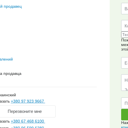
й продавец
Пож
меж
это
влений
на продавца
раинский
азать
+380 97 923 9667
Перезвоните мне
азать
+380 67 468 6100
Наж
кон