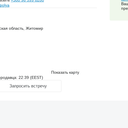
азать
+380 96 599 6280
Ваш
-polya
пре
ская область, Житомир
Показать карту
родавца: 22:39 (EEST)
Запросить встречу