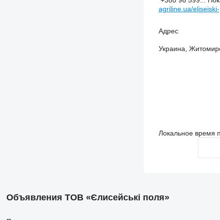
+380 96 599...
Пок
agriline.ua/eliseiski
Адрес
Украина, Житомир
Локальное время п
Объявления ТОВ «Єлисейські поля»