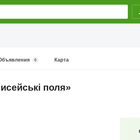
Объявления
Карта
6
исейські поля»