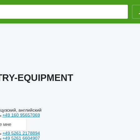
TRY-EQUIPMENT
узский, английский
ь
+49 160 95657069
е мне
ь
+49 5261 2178894
ь
+49 5261 6604907