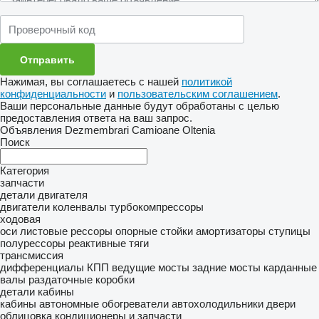
Нажимая, вы соглашаетесь с нашей
политикой
конфиденциальности
и
пользовательским соглашением
.
Ваши персональные данные будут обработаны с целью
предоставления ответа на ваш запрос.
Объявления Dezmembrari Camioane Oltenia
Поиск
Категория
запчасти
детали двигателя
двигатели
коленвалы
турбокомпрессоры
ходовая
оси
листовые рессоры
опорные стойки
амортизаторы
ступицы
полурессоры
реактивные тяги
трансмиссия
дифференциалы
КПП
ведущие мосты
задние мосты
карданные
валы
раздаточные коробки
детали кабины
кабины
автономные обогреватели
автохолодильники
двери
облицовка
кондиционеры и запчасти