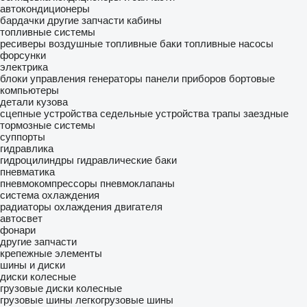
автокондиционеры
бардачки
другие запчасти кабины
топливные системы
ресиверы воздушные
топливные баки
топливные насосы
форсунки
электрика
блоки управления
генераторы
панели приборов
бортовые
компьютеры
детали кузова
сцепные устройства
седельные устройства
трапы заездные
тормозные системы
суппорты
гидравлика
гидроцилиндры
гидравлические баки
пневматика
пневмокомпрессоры
пневмоклапаны
система охлаждения
радиаторы охлаждения двигателя
автосвет
фонари
другие запчасти
крепежные элементы
шины и диски
диски колесные
грузовые диски колесные
грузовые шины
легкогрузовые шины