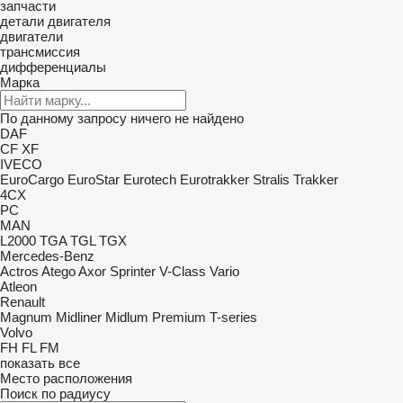
запчасти
детали двигателя
двигатели
трансмиссия
дифференциалы
Марка
По данному запросу ничего не найдено
DAF
CF
XF
IVECO
EuroCargo
EuroStar
Eurotech
Eurotrakker
Stralis
Trakker
4CX
PC
MAN
L2000
TGA
TGL
TGX
Mercedes-Benz
Actros
Atego
Axor
Sprinter
V-Class
Vario
Atleon
Renault
Magnum
Midliner
Midlum
Premium
T-series
Volvo
FH
FL
FM
показать все
Место расположения
Поиск по радиусу