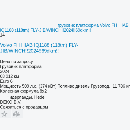
грузовик платформа Volvo FH HIAB
IQ1188 (118tm) FLY-JIB/WINCH!!2024!!69dkm!!
14
Volvo FH HIAB IQ1188 (118tm) FLY-
JIB/WINCH!!2024!!69dkm!!
Цена по запросу
Грузовик платформа
2024
68 912 км
Euro 6
Мощность
509 л.с. (374 кВт)
Топливо
дизель
Грузопод.
11 786 кг
Колесная формула
8x2
Нидерланды, Hedel
DEKO B.V.
Связаться с продавцом