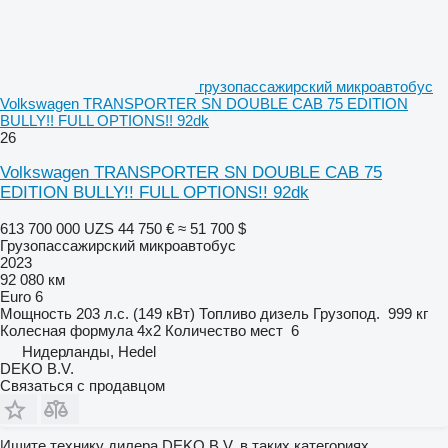
грузопассажирский микроавтобус
Volkswagen TRANSPORTER SN DOUBLE CAB 75 EDITION
BULLY!! FULL OPTIONS!! 92dk
26
Volkswagen TRANSPORTER SN DOUBLE CAB 75
EDITION BULLY!! FULL OPTIONS!! 92dk
613 700 000 UZS
44 750 €
≈ 51 700 $
Грузопассажирский микроавтобус
2023
92 080 км
Euro 6
Мощность
203 л.с. (149 кВт)
Топливо
дизель
Грузопод.
999 кг
Колесная формула
4x2
Количество мест
6
Нидерланды, Hedel
DEKO B.V.
Связаться с продавцом
Ищите технику дилера DEKO B.V. в таких категориях