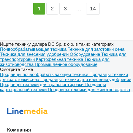
2
3
…
14
1
Ищите технику дилера DC Sp. z o.o. в таких категориях
Почвообрабатывающая техника
Техника для заготовки сена
Техника для внесения удобрений
Оборудование
Техника для
транспортировки
Картофельная техника
Техника для
животноводства
Промышленное оборудование
Смотрите также
Продавцы почвообрабатывающей техники
Продавцы техники
для заготовки сена
Продавцы техники для внесения удобрений
Продавцы техники для транспортировки
Продавцы
картофельной техники
Продавцы техники для животноводства
Компания