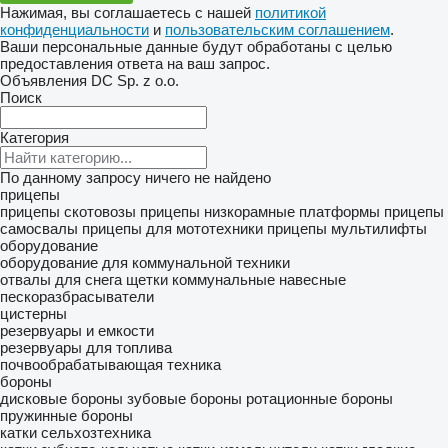
Нажимая, вы соглашаетесь с нашей
политикой
конфиденциальности
и
пользовательским соглашением
.
Ваши персональные данные будут обработаны с целью
предоставления ответа на ваш запрос.
Объявления DC Sp. z o.o.
Поиск
Категория
По данному запросу ничего не найдено
прицепы
прицепы скотовозы
прицепы низкорамные платформы
прицепы
самосвалы
прицепы для мототехники
прицепы мультилифты
оборудование
оборудование для коммунальной техники
отвалы для снега
щетки коммунальные
навесные
пескоразбрасыватели
цистерны
резервуары и емкости
резервуары для топлива
почвообрабатывающая техника
бороны
дисковые бороны
зубовые бороны
ротационные бороны
пружинные бороны
катки сельхозтехника