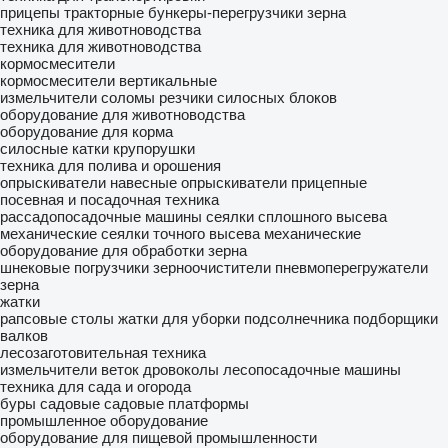
прицепы тракторные
бункеры-перегрузчики зерна
техника для животноводства
техника для животноводства
кормосмесители
кормосмесители вертикальные
измельчители соломы
резчики силосных блоков
оборудование для животноводства
оборудование для корма
силосные катки
крупорушки
техника для полива и орошения
опрыскиватели навесные
опрыскиватели прицепные
посевная и посадочная техника
рассадопосадочные машины
сеялки сплошного высева
механические
сеялки точного высева механические
оборудование для обработки зерна
шнековые погрузчики
зерноочистители
пневмоперегружатели
зерна
жатки
рапсовые столы
жатки для уборки подсолнечника
подборщики
валков
лесозаготовительная техника
измельчители веток
дровоколы
лесопосадочные машины
техника для сада и огорода
буры садовые
садовые платформы
промышленное оборудование
оборудование для пищевой промышленности