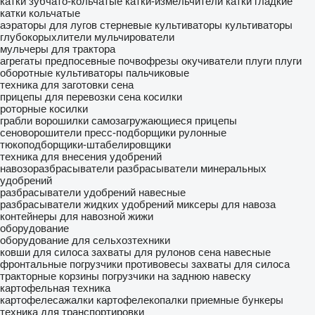
катки зубчато-кольчатые
катки-измельчители
катки гладкие
катки кольчатые
аэраторы для лугов
стерневые культиваторы
культиваторы
глубокорыхлители
мульчирователи
мульчеры для трактора
агрегаты предпосевные
почвофрезы
окучиватели
плуги
плуги
оборотные
культиваторы пальчиковые
техника для заготовки сена
прицепы для перевозки сена
косилки
роторные косилки
грабли ворошилки
самозагружающиеся прицепы
сеноворошители
пресс-подборщики рулонные
тюкоподборщики-штабелировщики
техника для внесения удобрений
навозоразбрасыватели
разбрасыватели минеральных
удобрений
разбрасыватели удобрений навесные
разбрасыватели жидких удобрений
миксеры для навоза
контейнеры для навозной жижи
оборудование
оборудование для сельхозтехники
ковши для силоса
захваты для рулонов сена
навесные
фронтальные погрузчики
противовесы
захваты для силоса
тракторные корзины
погрузчики на заднюю навеску
картофельная техника
картофелесажалки
картофелекопалки
приемные бункеры
техника для транспортировки