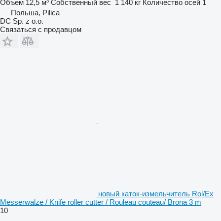
Объем
12,5 м³
Собственный вес
1 140 кг
Количество осей
1
Польша, Pilica
DC Sp. z o.o.
Связаться с продавцом
новый каток-измельчитель Rol/Ex
Messerwalze / Knife roller cutter / Rouleau couteau/ Brona 3 m
10