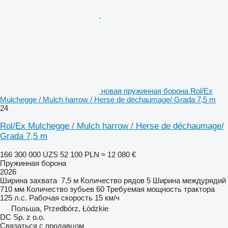
новая пружинная борона Rol/Ex
Mulchegge / Mulch harrow / Herse de déchaumage/ Grada 7,5 m
24
Rol/Ex Mulchegge / Mulch harrow / Herse de déchaumage/
Grada 7,5 m
166 300 000 UZS
52 100 PLN
≈ 12 080 €
Пружинная борона
2026
Ширина захвата
7,5 м
Количество рядов
5
Ширина междурядий
710 мм
Количество зубьев
60
Требуемая мощность трактора
125 л.с.
Рабочая скорость
15 км/ч
Польша, Przedbórz, Łódzkie
DC Sp. z o.o.
Связаться с продавцом