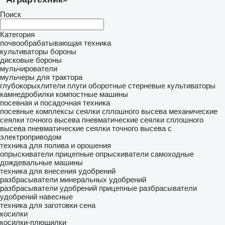
Поиск
Категория
почвообрабатывающая техника
культиваторы
бороны
дисковые бороны
мульчирователи
мульчеры для трактора
глубокорыхлители
плуги оборотные
стерневые культиваторы
камнедробилки
компостные машины
посевная и посадочная техника
посевные комплексы
сеялки сплошного высева механические
сеялки точного высева пневматические
сеялки сплошного
высева пневматические
сеялки точного высева с
электроприводом
техника для полива и орошения
опрыскиватели прицепные
опрыскиватели самоходные
дождевальные машины
техника для внесения удобрений
разбрасыватели минеральных удобрений
разбрасыватели удобрений прицепные
разбрасыватели
удобрений навесные
техника для заготовки сена
косилки
косилки-плющилки