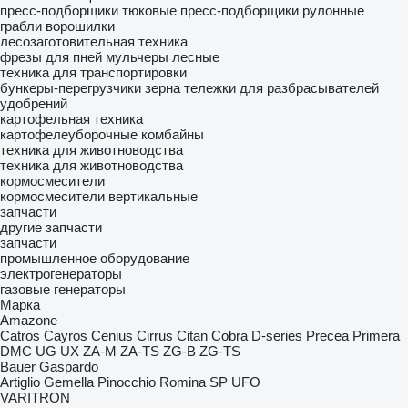
пресс-подборщики тюковые
пресс-подборщики рулонные
грабли ворошилки
лесозаготовительная техника
фрезы для пней
мульчеры лесные
техника для транспортировки
бункеры-перегрузчики зерна
тележки для разбрасывателей
удобрений
картофельная техника
картофелеуборочные комбайны
техника для животноводства
техника для животноводства
кормосмесители
кормосмесители вертикальные
запчасти
другие запчасти
запчасти
промышленное оборудование
электрогенераторы
газовые генераторы
Марка
Amazone
Catros
Cayros
Cenius
Cirrus
Citan
Cobra
D-series
Precea
Primera
DMC
UG
UX
ZA-M
ZA-TS
ZG-B
ZG-TS
Bauer
Gaspardo
Artiglio
Gemella
Pinocchio
Romina
SP
UFO
VARITRON