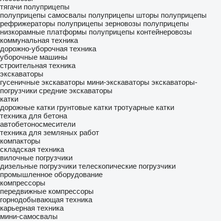
тягачи
полуприцепы
полуприцепы самосвалы
полуприцепы шторы
полуприцепы
рефрижераторы
полуприцепы зерновозы
полуприцепы
низкорамные платформы
полуприцепы контейнеровозы
коммунальная техника
дорожно-уборочная техника
уборочные машины
строительная техника
экскаваторы
гусеничные экскаваторы
мини-экскаваторы
экскаваторы-
погрузчики
средние экскаваторы
катки
дорожные катки
грунтовые катки
тротуарные катки
техника для бетона
автобетоносмесители
техника для земляных работ
компакторы
складская техника
вилочные погрузчики
дизельные погрузчики
телескопические погрузчики
промышленное оборудование
компрессоры
передвижные компрессоры
горнодобывающая техника
карьерная техника
мини-самосвалы