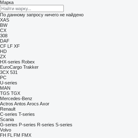
Марка
По данному запросу ничего не найдено
XAS
BW
CX
308
DAF
CF
LF
XF
HD
ZX
HX-series
Robex
EuroCargo
Trakker
3CX
531
PC
U-series
MAN
TGS
TGX
Mercedes-Benz
Actros
Antos
Arocs
Axor
Renault
C-series
T-series
Scania
G-series
P-series
R-series
S-series
Volvo
FH
FL
FM
FMX