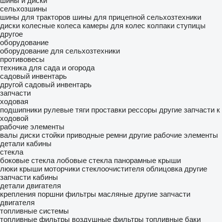
шины и диски
сельхозшины
шины для тракторов
шины для прицепной сельхозтехники
диски колесные
колеса
камеры для колес
колпаки ступицы
другое
оборудование
оборудование для сельхозтехники
противовесы
техника для сада и огорода
садовый инвентарь
другой садовый инвентарь
запчасти
ходовая
подшипники
рулевые тяги
проставки рессоры
другие запчасти к
ходовой
рабочие элементы
валы
диски
стойки
приводные ремни
другие рабочие элементы
детали кабины
стекла
боковые стекла
лобовые стекла
панорамные крыши
люки крыши
моторчики стеклоочистителя
облицовка
другие
запчасти кабины
детали двигателя
крепления
поршни
фильтры масляные
другие запчасти
двигателя
топливные системы
топливные фильтры
воздушные фильтры
топливные баки