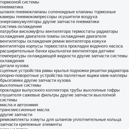
тормозной системы
пневматика
шланги
пневмоклапаны
соленоидные клапаны
тормозные
камеры
пневмокомпрессоры
осушители воздуха
энергоаккумуляторы
другие запчасти пневматики
система охлаждения
патрубки
вискомуфты вентилятора
термостаты
радиаторы
охлаждения двигателя
помпы охлаждения двигателя
вентиляторы охлаждения
ремни вентилятора
кожухи
вентилятора
корпусы термостата
прокладки водяного насоса
расширительные бачки
крыльчатки вентилятора
датчики
температуры охлаждающей жидкости
другие запчасти системы
охлаждения
детали кузова
сцепные устройства
рамы
крылья
подножки
решетки радиатора
опорно-поворотные устройства
паллетные ящики
квик-каплеры
брызговики
другие запчасти кузова
выхлопные системы
прокладки выпускного коллектора
трубы выхлопные
гофры
глушителя
сажевые фильтры
другие запчасти выхлопной
системы
масла и автохимия
трансмиссионные масла
другие запчасти
ремкомплекты
хомуты для шлангов
уплотнительные кольца
запчасти
крепежные элементы