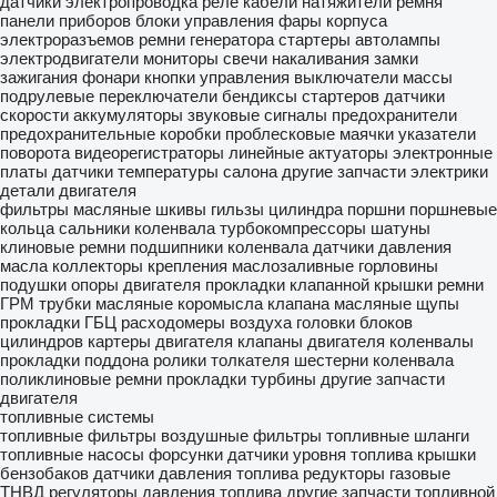
датчики
электропроводка
реле
кабели
натяжители ремня
панели приборов
блоки управления
фары
корпуса
электроразъемов
ремни генератора
стартеры
автолампы
электродвигатели
мониторы
свечи накаливания
замки
зажигания
фонари
кнопки управления
выключатели массы
подрулевые переключатели
бендиксы стартеров
датчики
скорости
аккумуляторы
звуковые сигналы
предохранители
предохранительные коробки
проблесковые маячки
указатели
поворота
видеорегистраторы
линейные актуаторы
электронные
платы
датчики температуры салона
другие запчасти электрики
детали двигателя
фильтры масляные
шкивы
гильзы цилиндра
поршни
поршневые
кольца
сальники коленвала
турбокомпрессоры
шатуны
клиновые ремни
подшипники коленвала
датчики давления
масла
коллекторы
крепления
маслозаливные горловины
подушки опоры двигателя
прокладки клапанной крышки
ремни
ГРМ
трубки масляные
коромысла клапана
масляные щупы
прокладки ГБЦ
расходомеры воздуха
головки блоков
цилиндров
картеры двигателя
клапаны двигателя
коленвалы
прокладки поддона
ролики толкателя
шестерни коленвала
поликлиновые ремни
прокладки турбины
другие запчасти
двигателя
топливные системы
топливные фильтры
воздушные фильтры
топливные шланги
топливные насосы
форсунки
датчики уровня топлива
крышки
бензобаков
датчики давления топлива
редукторы газовые
ТНВД
регуляторы давления топлива
другие запчасти топливной