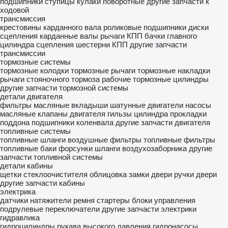
подшипники ступицы
кулаки поворотные
другие запчасти к
ходовой
трансмиссия
крестовины карданного вала
роликовые подшипники
диски
сцепления
карданные валы
рычаги КПП
бачки главного
цилиндра сцепления
шестерни КПП
другие запчасти
трансмиссии
тормозные системы
тормозные колодки
тормозные рычаги
тормозные накладки
рычаги стояночного тормоза
рабочие тормозные цилиндры
другие запчасти тормозной системы
детали двигателя
фильтры масляные
вкладыши шатунные
двигатели
насосы
масляные
клапаны двигателя
гильзы цилиндра
прокладки
поддона
подшипники коленвала
другие запчасти двигателя
топливные системы
топливные шланги
воздушные фильтры
топливные фильтры
топливные баки
форсунки
шланги воздухозаборника
другие
запчасти топливной системы
детали кабины
щетки стеклоочистителя
облицовка
замки двери
ручки двери
другие запчасти кабины
электрика
датчики
натяжители ремня
стартеры
блоки управления
подрулевые переключатели
другие запчасти электрики
гидравлика
гидроцилиндры
рукава высокого давления
гидронасосы