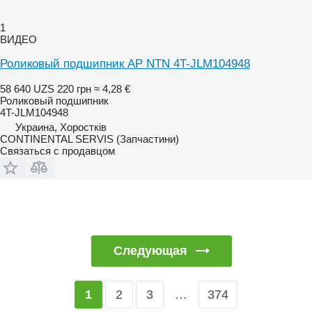
1
ВИДЕО
Роликовый подшипник AP NTN 4T-JLM104948
58 640 UZS
220 грн
≈ 4,28 €
Роликовый подшипник
4T-JLM104948
Украина, Хоростків
CONTINENTAL SERVIS (Запчастини)
Связаться с продавцом
Следующая
2
3
…
374
1