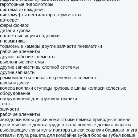
героторные гидромоторы
система охлаждения
вискомуфты вентилятора
термостаты
автосвет
фары
фонари
детали кузова
паллетные ящики
подножки
пневматика
тормозные камеры
другие запчасти пневматики
рабочие элементы
другие рабочие элементы
выхлопные системы
другие запчасти выхлопной системы
другие запчасти
ремкомплекты
запчасти
крепежные элементы
шины и диски
колеса
колпаки ступицы
грузовые шины
колпаки колесные
оборудование
оборудование для грузовой техники
тенты
запчасти
рабочие элементы
звездочки
валы
диски
ножи
стойки
лемеха
приводные ремни
цепи мысовые
долота
груди отвала
полевые доски
аппараты
высевающие
лапы культиватора
шнеки
сошники
башмаки плуга
отвалы плуга
решета для комбайна
зубья бороны
зубья ковша