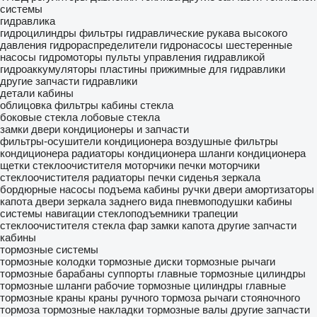
системы
гидравлика
гидроцилиндры
фильтры гидравлические
рукава высокого
давления
гидрораспределители
гидронасосы
шестеренные
насосы
гидромоторы
пульты управления гидравликой
гидроаккумуляторы
пластины прижимные для гидравлики
другие запчасти гидравлики
детали кабины
облицовка
фильтры кабины
стекла
боковые стекла
лобовые стекла
замки двери
кондиционеры и запчасти
фильтры-осушители кондиционера
воздушные фильтры
кондиционера
радиаторы кондиционера
шланги кондиционера
щетки стеклоочистителя
моторчики печки
моторчики
стеклоочистителя
радиаторы печки
сиденья
зеркала
бордюрные
насосы подъема кабины
ручки двери
амортизаторы
капота
двери
зеркала заднего вида
пневмоподушки кабины
системы навигации
стеклоподъемники
трапеции
стеклоочистителя
стекла фар
замки капота
другие запчасти
кабины
тормозные системы
тормозные колодки
тормозные диски
тормозные рычаги
тормозные барабаны
суппорты
главные тормозные цилиндры
тормозные шланги
рабочие тормозные цилиндры
главные
тормозные краны
краны ручного тормоза
рычаги стояночного
тормоза
тормозные накладки
тормозные валы
другие запчасти