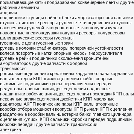
прикатывающие катки
подбарабанья
конвейерные ленты
другие
рабочие элементы
ходовая
подшипники
ступицы
сайлентблоки
амортизаторы
оси
сальники
ступицы
листовые рессоры
рулевые тяги
подшипники ступицы
наконечники рулевой тяги
реактивные тяги
полуоси
кулаки
поворотные
пневмоподушки
подушки рессоры
полурессоры
цилиндрические рессоры
гусеницы
гусеничные цепи
гусеничные траки
рулевые колонки
стабилизаторы поперечной устойчивости
колеса поворотные
катки опорные
насосы гидроусилителя
рулевые рейки
подшипники скольжения
кронштейны
амортизаторов
другие запчасти к ходовой
трансмиссия
роликовые подшипники
крестовины карданного вала
карданные
валы
шестерни КПП
диски сцепления
шайбы опорные
выжимные подшипники
тросы переключения передач
редукторы
главные цилиндры сцепления
подвесные
подшипники
рабочие цилиндры сцепления
прокладки КПП
валы
первичные
вилки сцепления
джойстики КПП
масляные
радиаторы АКПП
конические пары
КПП
валы вторичные
коробки отбора мощности
корпусы КПП
рычаги КПП
сцепления
раздаточные коробки
валы-шестерни
бачки главного цилиндра
сцепления
кулисы КПП
сальники коробки передач
подшипники
коробки передач
другие запчасти трансмиссии
электрика