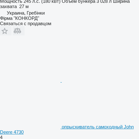
Мощность
245 л.с. (180 кВт)
Объем бункера
3 028 л
Ширина
захвата
27 м
Украина, Гребінки
Фірма "КОНКОРД"
Связаться с продавцом
опрыскиватель самоходный John
Deere 4730
4