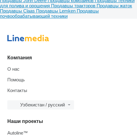
Продавцы John Deere
Продавцы комбайнов
Продавцы техники
для полива и орошения
Продавцы тракторов
Продавцы жаток
Продавцы Claas
Продавцы Lemken
Продавцы
почвообрабатывающей техники
Компания
О нас
Помощь
Контакты
Узбекистан / русский
Наши проекты
Autoline™