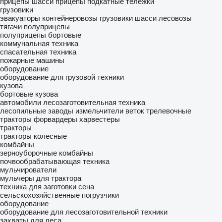
прицепы шасси
прицепы подкатные тележки
грузовики
эвакуаторы
контейнеровозы
грузовики шасси
лесовозы
тягачи
полуприцепы
полуприцепы бортовые
коммунальная техника
спасательная техника
пожарные машины
оборудование
оборудование для грузовой техники
кузова
бортовые кузова
автомобили
лесозаготовительная техника
лесопильные заводы
измельчители веток
трелевочные
тракторы
форвардеры
харвестеры
тракторы
тракторы колесные
комбайны
зерноуборочные комбайны
почвообрабатывающая техника
мульчирователи
мульчеры для трактора
техника для заготовки сена
сельскохозяйственные погрузчики
оборудование
оборудование для лесозаготовительной техники
захваты для леса