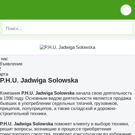
 нас
бъявления
2
арта
P.H.U. Jadwiga Solowska
Компания
P.H.U. Jadwiga Solowska
начала свою деятельность
в 1990 году. Основным видом деятельности является продажа
бывших в употреблении седельных тягачей, грузовиков,
прицепов, полуприцепов, а также складской и дорожно-
строительной техники.
P.H.U. Jadwiga Solowska
поможет клиенту в выборе техники,
решит вопросы, возникшие в процессе приобретения
транспортного средства, проведет консультации во избежание