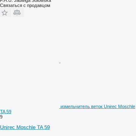
P.H.U. Jadwiga Solowska
Связаться с продавцом
измельчитель веток Unirec Moschle
TA 59
9
Unirec Moschle TA 59