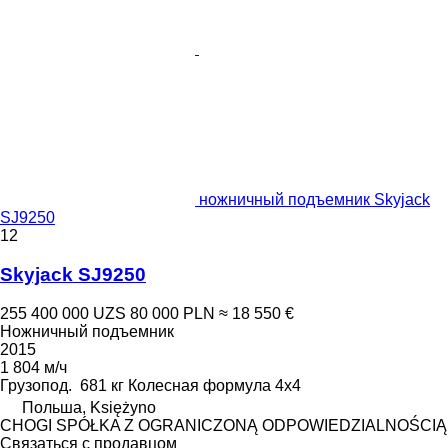
ножничный подъемник Skyjack
SJ9250
12
Skyjack SJ9250
255 400 000 UZS
80 000 PLN
≈ 18 550 €
Ножничный подъемник
2015
1 804 м/ч
Грузопод.
681 кг
Колесная формула
4x4
Польша, Księżyno
CHOGI SPÓŁKA Z OGRANICZONĄ ODPOWIEDZIALNOŚCIĄ
Связаться с продавцом