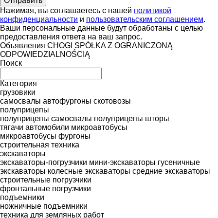
Нажимая, вы соглашаетесь с нашей
политикой
конфиденциальности
и
пользовательским соглашением
.
Ваши персональные данные будут обработаны с целью
предоставления ответа на ваш запрос.
Объявления CHOGI SPÓŁKA Z OGRANICZONĄ
ODPOWIEDZIALNOŚCIĄ
Поиск
Категория
грузовики
самосвалы
автофургоны
скотовозы
полуприцепы
полуприцепы самосвалы
полуприцепы шторы
тягачи
автомобили
микроавтобусы
микроавтобусы фургоны
строительная техника
экскаваторы
экскаваторы-погрузчики
мини-экскаваторы
гусеничные
экскаваторы
колесные экскаваторы
средние экскаваторы
строительные погрузчики
фронтальные погрузчики
подъемники
ножничные подъемники
техника для земляных работ