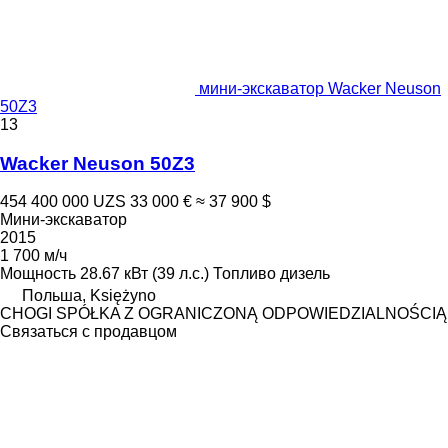
мини-экскаватор Wacker Neuson
50Z3
13
Wacker Neuson 50Z3
454 400 000 UZS
33 000 €
≈ 37 900 $
Мини-экскаватор
2015
1 700 м/ч
Мощность
28.67 кВт (39 л.с.)
Топливо
дизель
Польша, Księżyno
CHOGI SPÓŁKA Z OGRANICZONĄ ODPOWIEDZIALNOŚCIĄ
Связаться с продавцом