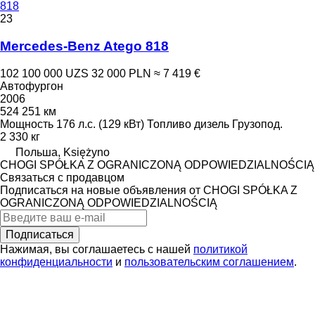
818
23
Mercedes-Benz Atego 818
102 100 000 UZS
32 000 PLN
≈ 7 419 €
Автофургон
2006
524 251 км
Мощность
176 л.с. (129 кВт)
Топливо
дизель
Грузопод.
2 330 кг
Польша, Księżyno
CHOGI SPÓŁKA Z OGRANICZONĄ ODPOWIEDZIALNOŚCIĄ
Связаться с продавцом
Подписаться на новые объявления от CHOGI SPÓŁKA Z
OGRANICZONĄ ODPOWIEDZIALNOŚCIĄ
Подписаться
Нажимая, вы соглашаетесь с нашей
политикой
конфиденциальности
и
пользовательским соглашением
.