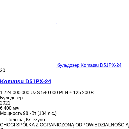
бульдозер Komatsu D51PX-24
20
Komatsu D51PX-24
1 724 000 000 UZS
540 000 PLN
≈ 125 200 €
Бульдозер
2021
6 400 м/ч
Мощность
98 кВт (134 л.с.)
Польша, Księżyno
CHOGI SPÓŁKA Z OGRANICZONĄ ODPOWIEDZIALNOŚCIĄ