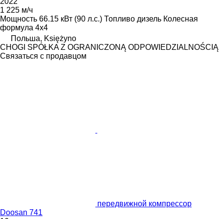
2022
1 225 м/ч
Мощность
66.15 кВт (90 л.с.)
Топливо
дизель
Колесная
формула
4x4
Польша, Księżyno
CHOGI SPÓŁKA Z OGRANICZONĄ ODPOWIEDZIALNOŚCIĄ
Связаться с продавцом
передвижной компрессор
Doosan 741