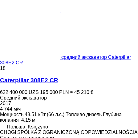
средний экскаватор Caterpillar
308E2 CR
18
Caterpillar 308E2 CR
622 400 000 UZS
195 000 PLN
≈ 45 210 €
Средний экскаватор
2017
4 744 м/ч
Мощность
48.51 кВт (66 л.с.)
Топливо
дизель
Глубина
копания
4,15 м
Польша, Księżyno
CHOGI SPÓŁKA Z OGRANICZONĄ ODPOWIEDZIALNOŚCIĄ
Связаться с продавцом