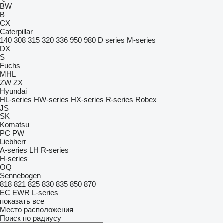
BW
B
CX
Caterpillar
140
308
315
320
336
950
980
D series
M-series
DX
S
Fuchs
MHL
ZW
ZX
Hyundai
HL-series
HW-series
HX-series
R-series
Robex
JS
SK
Komatsu
PC
PW
Liebherr
A-series
LH
R-series
H-series
OQ
Sennebogen
818
821
825
830
835
850
870
EC
EWR
L-series
показать все
Место расположения
Поиск по радиусу