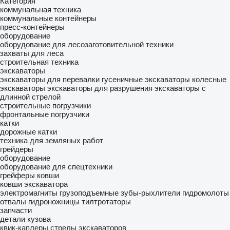
Категория
коммунальная техника
коммунальные контейнеры
пресс-контейнеры
оборудование
оборудование для лесозаготовительной техники
захваты для леса
строительная техника
экскаваторы
экскаваторы для перевалки
гусеничные экскаваторы
колесные
экскаваторы
экскаваторы для разрушения
экскаваторы с
длинной стрелой
строительные погрузчики
фронтальные погрузчики
катки
дорожные катки
техника для земляных работ
грейдеры
оборудование
оборудование для спецтехники
грейферы
ковши
ковши экскаватора
электромагниты грузоподъемные
зубы-рыхлители
гидромолоты
отвалы
гидроножницы
тилтротаторы
запчасти
детали кузова
квик-каплеры
стрелы экскаваторов